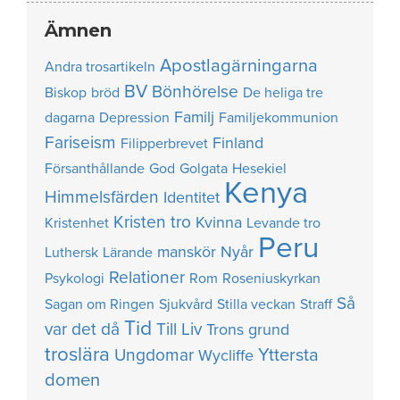
Ämnen
Apostlagärningarna
Andra trosartikeln
BV
Bönhörelse
Biskop
bröd
De heliga tre
Familj
dagarna
Depression
Familjekommunion
Fariseism
Finland
Filipperbrevet
Försanthållande
God
Golgata
Hesekiel
Kenya
Himmelsfärden
Identitet
Kristen tro
Kvinna
Kristenhet
Levande tro
Peru
manskör
Nyår
Luthersk
Lärande
Relationer
Psykologi
Rom
Roseniuskyrkan
Så
Sagan om Ringen
Sjukvård
Stilla veckan
Straff
Tid
var det då
Till Liv
Trons grund
troslära
Yttersta
Ungdomar
Wycliffe
domen