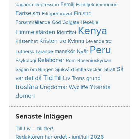
Familj
dagarna
Depression
Familjekommunion
Fariseism
Finland
Filipperbrevet
Försanthållande
God
Golgata
Hesekiel
Kenya
Himmelsfärden
Identitet
Kristen tro
Kvinna
Kristenhet
Levande tro
Peru
manskör
Nyår
Luthersk
Lärande
Relationer
Psykologi
Rom
Roseniuskyrkan
Så
Sagan om Ringen
Sjukvård
Stilla veckan
Straff
Tid
var det då
Till Liv
Trons grund
troslära
Yttersta
Ungdomar
Wycliffe
domen
Senaste inläggen
Till Liv – till fler!
Redaktören har ordet • juni/juli 2026