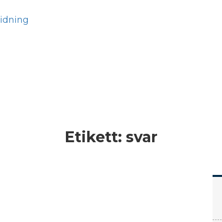
Hem
Läs
Prenumer
Etikett:
svar