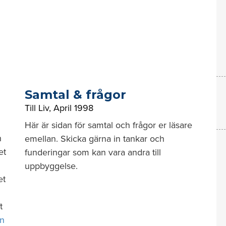
Samtal & frågor
Till Liv
,
April 1998
Här är sidan för samtal och frågor er läsare
h
emellan. Skicka gärna in tankar och
et
funderingar som kan vara andra till
uppbyggelse.
et
t
ln