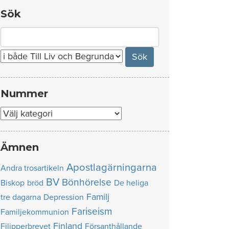
Sök
Search
for:
Nummer
Nummer
Ämnen
Apostlagärningarna
Andra trosartikeln
BV
Bönhörelse
Biskop
bröd
De heliga
Familj
tre dagarna
Depression
Fariseism
Familjekommunion
Finland
Filipperbrevet
Försanthållande