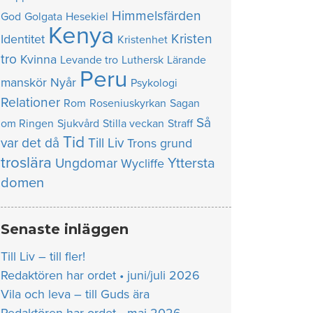
Himmelsfärden
God
Golgata
Hesekiel
Kenya
Kristen
Identitet
Kristenhet
tro
Kvinna
Levande tro
Luthersk
Lärande
Peru
manskör
Nyår
Psykologi
Relationer
Rom
Roseniuskyrkan
Sagan
Så
om Ringen
Sjukvård
Stilla veckan
Straff
Tid
var det då
Till Liv
Trons grund
troslära
Yttersta
Ungdomar
Wycliffe
domen
Senaste inläggen
Till Liv – till fler!
Redaktören har ordet • juni/juli 2026
Vila och leva – till Guds ära