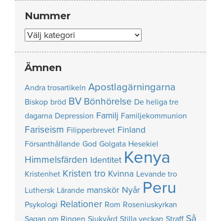
Nummer
Nummer
Ämnen
Apostlagärningarna
Andra trosartikeln
BV
Bönhörelse
Biskop
bröd
De heliga tre
Familj
dagarna
Depression
Familjekommunion
Fariseism
Finland
Filipperbrevet
Försanthållande
God
Golgata
Hesekiel
Kenya
Himmelsfärden
Identitet
Kristen tro
Kvinna
Kristenhet
Levande tro
Peru
manskör
Nyår
Luthersk
Lärande
Relationer
Psykologi
Rom
Roseniuskyrkan
Så
Sagan om Ringen
Sjukvård
Stilla veckan
Straff