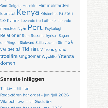
Himmelsfärden
God
Golgata
Hesekiel
Kenya
Kristen
Identitet
Kristenhet
tro
Kvinna
Levande tro
Luthersk
Lärande
Peru
manskör
Nyår
Psykologi
Relationer
Rom
Roseniuskyrkan
Sagan
Så
om Ringen
Sjukvård
Stilla veckan
Straff
Tid
var det då
Till Liv
Trons grund
troslära
Yttersta
Ungdomar
Wycliffe
domen
Senaste inläggen
Till Liv – till fler!
Redaktören har ordet • juni/juli 2026
Vila och leva – till Guds ära