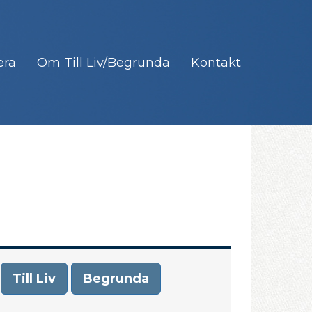
era
Om Till Liv/Begrunda
Kontakt
Till Liv
Begrunda