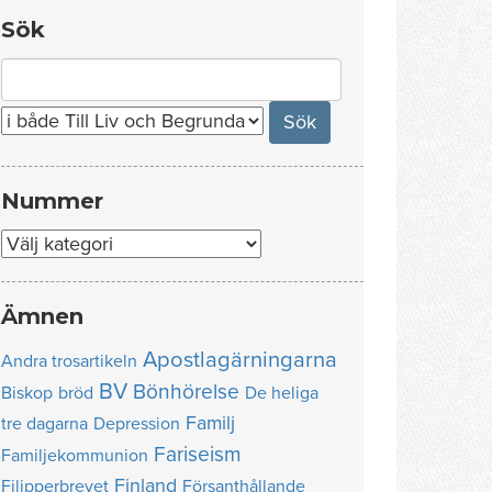
Sök
Search
for:
Nummer
Nummer
Ämnen
Apostlagärningarna
Andra trosartikeln
BV
Bönhörelse
Biskop
bröd
De heliga
Familj
tre dagarna
Depression
Fariseism
Familjekommunion
Finland
Filipperbrevet
Försanthållande