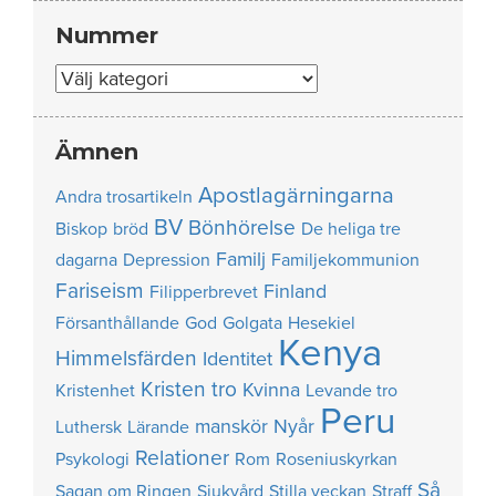
Nummer
Nummer
Ämnen
Apostlagärningarna
Andra trosartikeln
BV
Bönhörelse
Biskop
bröd
De heliga tre
Familj
dagarna
Depression
Familjekommunion
Fariseism
Finland
Filipperbrevet
Försanthållande
God
Golgata
Hesekiel
Kenya
Himmelsfärden
Identitet
Kristen tro
Kvinna
Kristenhet
Levande tro
Peru
manskör
Nyår
Luthersk
Lärande
Relationer
Psykologi
Rom
Roseniuskyrkan
Så
Sagan om Ringen
Sjukvård
Stilla veckan
Straff