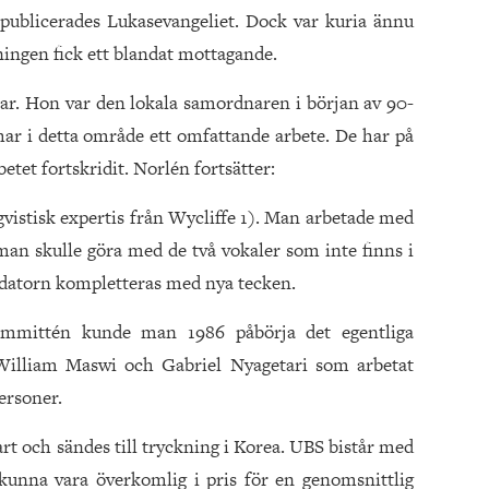
 publicerades Lukasevangeliet. Dock var kuria ännu
tningen fick ett blandat mottagande.
ar. Hon var den lokala samordnaren i början av 90-
ar i detta område ett omfattande arbete. De har på
betet fortskridit. Norlén fortsätter:
gvistisk expertis från Wycliffe 1). Man arbetade med
man skulle göra med de två vokaler som inte finns i
 datorn kompletteras med nya tecken.
kommittén kunde man 1986 påbörja det egentliga
 William Maswi och Gabriel Nyagetari som arbetat
ersoner.
art och sändes till tryckning i Korea. UBS bistår med
unna vara överkomlig i pris för en genomsnittlig