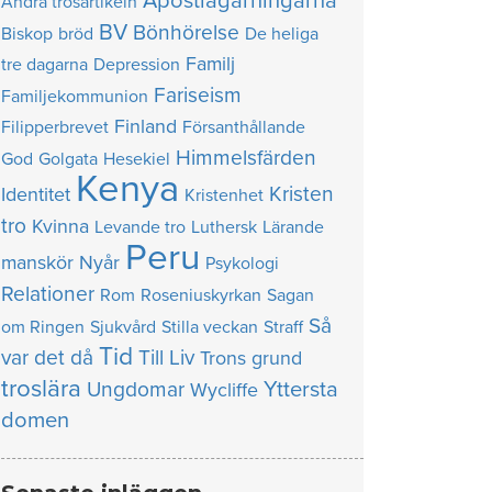
Apostlagärningarna
Andra trosartikeln
BV
Bönhörelse
Biskop
bröd
De heliga
Familj
tre dagarna
Depression
Fariseism
Familjekommunion
Finland
Filipperbrevet
Försanthållande
Himmelsfärden
God
Golgata
Hesekiel
Kenya
Kristen
Identitet
Kristenhet
tro
Kvinna
Levande tro
Luthersk
Lärande
Peru
manskör
Nyår
Psykologi
Relationer
Rom
Roseniuskyrkan
Sagan
Så
om Ringen
Sjukvård
Stilla veckan
Straff
Tid
var det då
Till Liv
Trons grund
troslära
Yttersta
Ungdomar
Wycliffe
domen