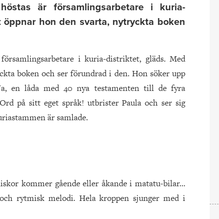
östas är församlingsarbetare i kuria-
et öppnar hon den svarta, nytryckta boken
örsamlingsarbetare i kuria-distriktet, gläds. Med
yckta boken och ser förundrad i den. Hon söker upp
Ja, en låda med 40 nya testamenten till de fyra
rd på sitt eget språk! utbrister Paula och ser sig
kuriastammen är samlade.
iskor kommer gående eller åkande i matatu-bilar…
 och rytmisk melodi. Hela kroppen sjunger med i