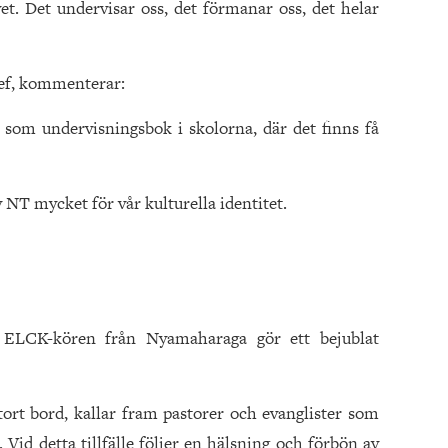
vet. Det undervisar oss, det förmanar oss, det helar
f, kommenterar:
om undervisningsbok i skolorna, där det finns få
 NT mycket för vår kulturella identitet.
 ELCK-kören från Nyamaharaga gör ett bejublat
ort bord, kallar fram pastorer och evanglister som
Vid detta tillfälle följer en hälsning och förbön av