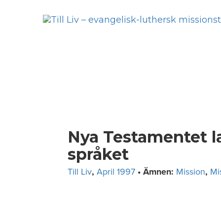
Skip
to
content
Nya Testamentet la
språket
Till Liv
,
April 1997
• Ämnen:
Mission
,
Mi