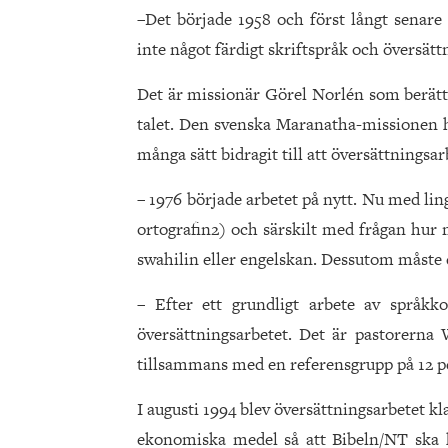
–Det började 1958 och först långt senare
inte något färdigt skriftspråk och översät
Det är missionär Görel Norlén som berätt
talet. Den svenska Maranatha-missionen h
många sätt bidragit till att översättningsar
– 1976 började arbetet på nytt. Nu med lin
ortografin2) och särskilt med frågan hur 
swahilin eller engelskan. Dessutom måste
– Efter ett grundligt arbete av språk
översättningsarbetet. Det är pastorerna
tillsammans med en referensgrupp på 12 p
I augusti 1994 blev översättningsarbetet kl
ekonomiska medel så att Bibeln/NT ska k