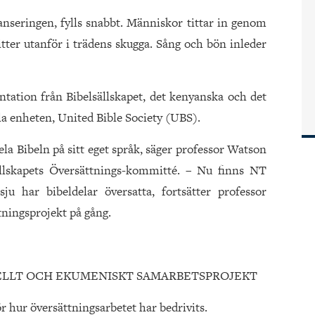
lanseringen, fylls snabbt. Människor tittar in genom
itter utanför i trädens skugga. Sång och bön inleder
tation från Bibelsällskapet, det kenyanska och det
la enheten, United Bible Society (UBS).
ela Bibeln på sitt eget språk, säger professor Watson
llskapets Översättnings-kommitté. – Nu finns NT
sju har bibeldelar översatta, fortsätter professor
tningsprojekt på gång.
ELLT OCH EKUMENISKT SAMARBETSPROJEKT
hur översättningsarbetet har bedrivits.