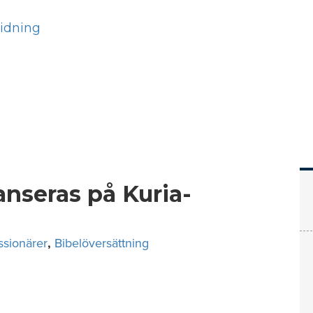
Hem
Läs
Prenumer
nseras på Kuria-
ssionärer
,
Bibelöversättning