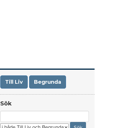
era
Om Till Liv/Begrunda
Kontakt
Till Liv
Begrunda
Sök
Search
for: