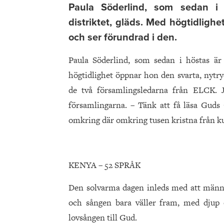
Paula Söderlind, som sedan i h
distriktet, gläds. Med högtidligh
och ser förundrad i den.
Paula Söderlind, som sedan i höstas är f
högtidlighet öppnar hon den svarta, nytr
de två församlingsledarna från ELCK. 
församlingarna. – Tänk att få läsa Guds O
omkring där omkring tusen kristna från 
KENYA – 52 SPRÅK
Den solvarma dagen inleds med att männ
och sången bara väller fram, med djup
lovsången till Gud.