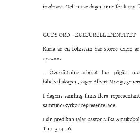
invånare. Och nu är dagen inne för kuria-fo
GUDS ORD – KULTURELL IDENTITET
Kuria är en folkstam där större delen är
130.000.
– Översättningsarbetet har pågått m
bibelsällskapen, säger Albert Mongi, genera
I dagens samling finns flera representan
samfund/kyrkor representerade.
I sin predikan talar pastor Mika Amukobole
Tim. 3:14–16.