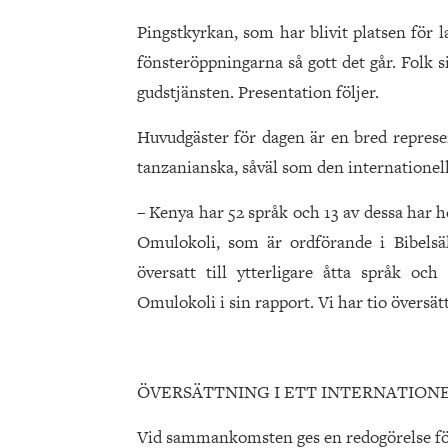
Pingstkyrkan, som har blivit platsen för 
fönsteröppningarna så gott det går. Folk s
gudstjänsten. Presentation följer.
Huvudgäster för dagen är en bred represen
tanzanianska, såväl som den internationel
– Kenya har 52 språk och 13 av dessa har h
Omulokoli, som är ordförande i Bibelsä
översatt till ytterligare åtta språk och 
Omulokoli i sin rapport. Vi har tio översät
ÖVERSÄTTNING I ETT INTERNATION
Vid sammankomsten ges en redogörelse för 