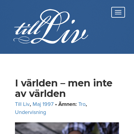
Skip
to
Toggl
content
navig
I världen – men inte
av världen
Till Liv
,
Maj 1997
• Ämnen:
Tro
,
Undervisning