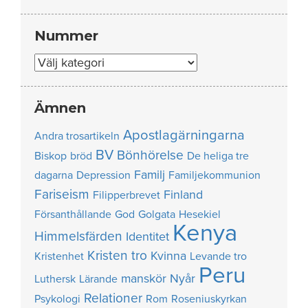
Nummer
Nummer
Ämnen
Apostlagärningarna
Andra trosartikeln
BV
Bönhörelse
Biskop
bröd
De heliga tre
Familj
dagarna
Depression
Familjekommunion
Fariseism
Finland
Filipperbrevet
Försanthållande
God
Golgata
Hesekiel
Kenya
Himmelsfärden
Identitet
Kristen tro
Kvinna
Kristenhet
Levande tro
Peru
manskör
Nyår
Luthersk
Lärande
Relationer
Psykologi
Rom
Roseniuskyrkan