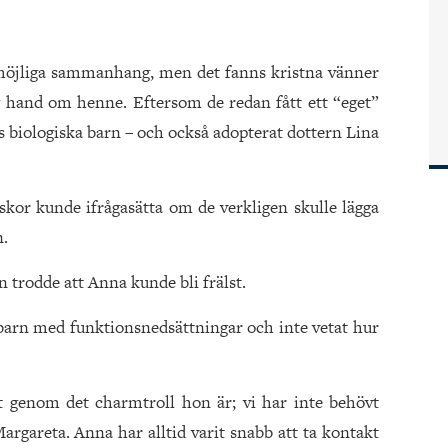
a möjliga sammanhang, men det fanns kristna vänner
g hand om henne. Eftersom de redan fått ett “eget”
s biologiska barn – och också adopterat dottern Lina
kor kunde ifrågasätta om de verkligen skulle lägga
n.
n trodde att Anna kunde bli frälst.
barn med funktionsnedsättningar och inte vetat hur
 genom det charmtroll hon är; vi har inte behövt
Margareta. Anna har alltid varit snabb att ta kontakt