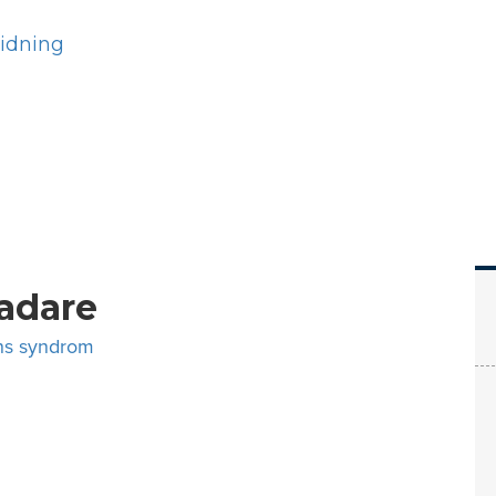
Hem
Läs
Prenumer
ladare
s syndrom