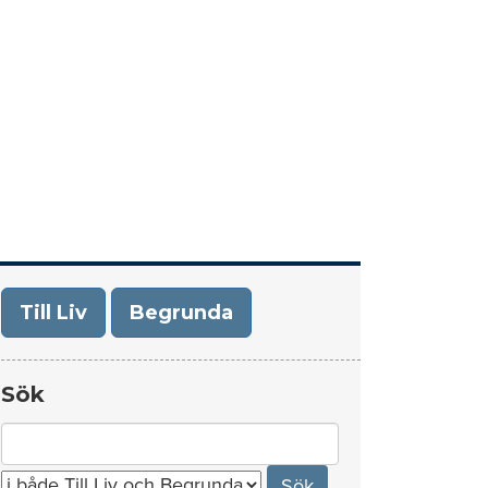
era
Om Till Liv/Begrunda
Kontakt
Till Liv
Begrunda
Sök
Search
for: