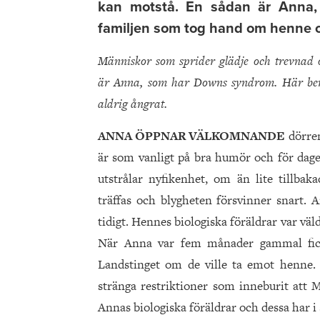
kan motstå. En sådan är Anna,
familjen som tog hand om henne om
Människor som sprider glädje och trevnad 
är Anna, som har Downs syndrom. Här berä
aldrig ångrat.
ANNA ÖPPNAR VÄLKOMNANDE
dörre
är som vanligt på bra humör och för dag
utstrålar nyfikenhet, om än lite tillbaka
träffas och blygheten försvinner snart
tidigt. Hennes biologiska föräldrar var vä
När Anna var fem månader gammal fick
Landstinget om de ville ta emot henne. 
stränga restriktioner som inneburit att 
Annas biologiska föräldrar och dessa har i 