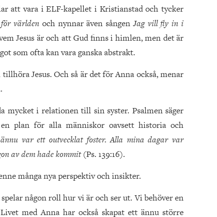
r att vara i ELF-kapellet i Kristianstad och tycker
 för världen
och nynnar även sången
Jag vill fly in i
 vem Jesus är och att Gud finns i himlen, men det är
ågot som ofta kan vara ganska abstrakt.
 tillhöra Jesus. Och så är det för Anna också, menar
.
a mycket i relationen till sin syster. Psalmen säger
n plan för alla människor oavsett historia och
nnu var ett outvecklat foster. Alla mina dagar var
någon av dem hade kommit
(Ps. 139:16).
henne många nya perspektiv och insikter.
 spelar någon roll hur vi är och ser ut. Vi behöver en
 Livet med Anna har också skapat ett ännu större