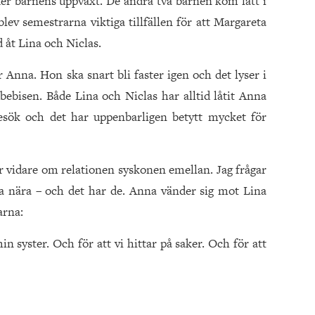
nder barnens uppväxt. De andra två barnen kom lätt i
ev semestrarna viktiga tillfällen för att Margareta
 åt Lina och Niclas.
 Anna. Hon ska snart bli faster igen och det lyser i
bisen. Både Lina och Niclas har alltid låtit Anna
esök och det har uppenbarligen betytt mycket för
tar vidare om relationen syskonen emellan. Jag frågar
a nära – och det har de. Anna vänder sig mot Lina
arna:
n syster. Och för att vi hittar på saker. Och för att