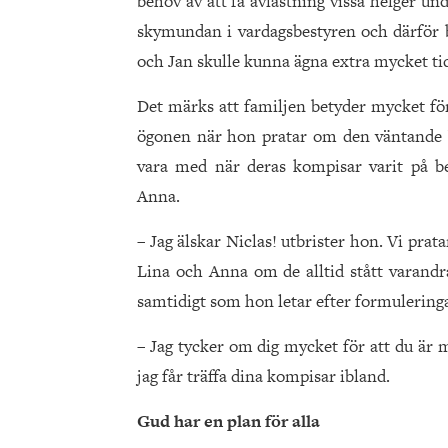
behov av att få avlastning vissa helger u
skymundan i vardagsbestyren och därför bl
och Jan skulle kunna ägna extra mycket tid
Det märks att familjen betyder mycket för
ögonen när hon pratar om den väntande be
vara med när deras kompisar varit på b
Anna.
– Jag älskar Niclas! utbrister hon. Vi pra
Lina och Anna om de alltid stått varandr
samtidigt som hon letar efter formulering
– Jag tycker om dig mycket för att du är mi
jag får träffa dina kompisar ibland.
Gud har en plan för alla