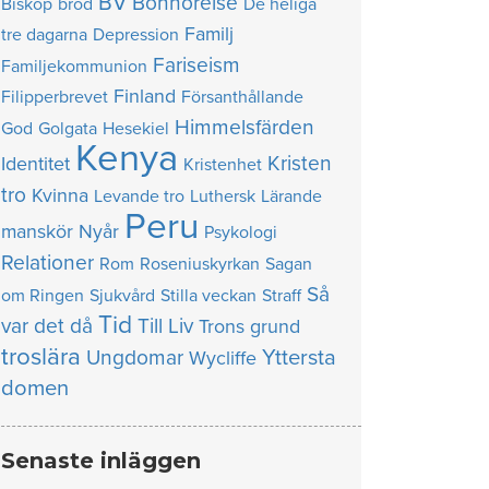
BV
Bönhörelse
Biskop
bröd
De heliga
Familj
tre dagarna
Depression
Fariseism
Familjekommunion
Finland
Filipperbrevet
Försanthållande
Himmelsfärden
God
Golgata
Hesekiel
Kenya
Kristen
Identitet
Kristenhet
tro
Kvinna
Levande tro
Luthersk
Lärande
Peru
manskör
Nyår
Psykologi
Relationer
Rom
Roseniuskyrkan
Sagan
Så
om Ringen
Sjukvård
Stilla veckan
Straff
Tid
var det då
Till Liv
Trons grund
troslära
Yttersta
Ungdomar
Wycliffe
domen
Senaste inläggen