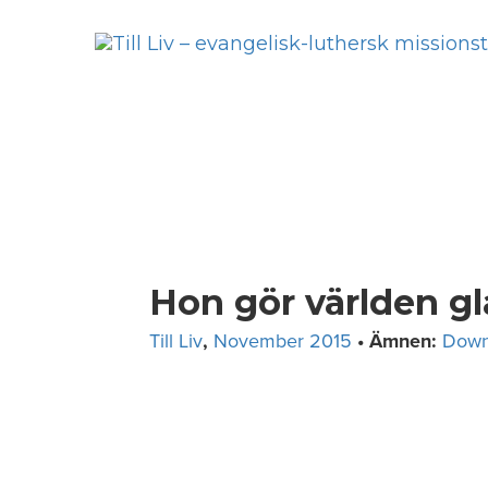
Skip
to
content
Hon gör världen g
Till Liv
,
November 2015
• Ämnen:
Down