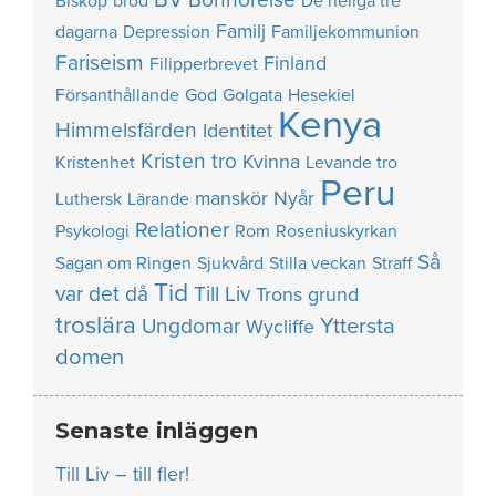
Biskop
bröd
De heliga tre
Familj
dagarna
Depression
Familjekommunion
Fariseism
Finland
Filipperbrevet
Försanthållande
God
Golgata
Hesekiel
Kenya
Himmelsfärden
Identitet
Kristen tro
Kvinna
Kristenhet
Levande tro
Peru
manskör
Nyår
Luthersk
Lärande
Relationer
Psykologi
Rom
Roseniuskyrkan
Så
Sagan om Ringen
Sjukvård
Stilla veckan
Straff
Tid
var det då
Till Liv
Trons grund
troslära
Yttersta
Ungdomar
Wycliffe
domen
Senaste inläggen
Till Liv – till fler!