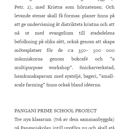
Petr. 2), med Kristus som hörnstenen. Och
levande stenar skall få formas: planer finns på
att ge undervisning åt distriktets kristna och att
nå ut med evangelium till stadsdelens
befolkning på olika sätt, också genom att skapa
mötesplatser för de c:a 350– 500 000
människorna genom bokcafé och ”a
multipurpose workshop”. Snickarverkstad,
hemkunskapsrum med syateljé, bageri, ”small-
scale farming” finns också bland idéerna.
PANGANI PRIME SCHOOL PROJECT
Tre nya klassrum (två av dem sammanbyggda)
på Panganiskolan intill uppförs nu och skall stå