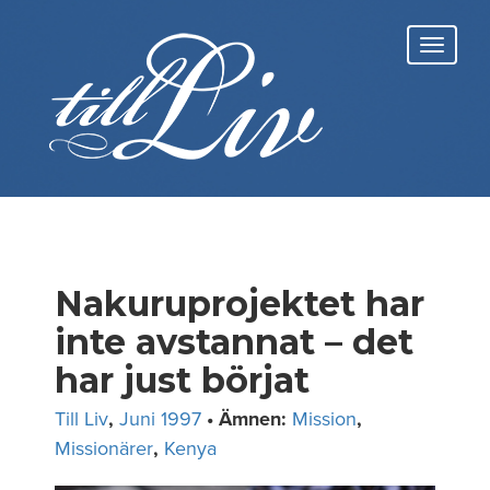
Skip
to
Toggl
content
navig
Nakuruprojektet har
inte avstannat – det
har just börjat
Till Liv
,
Juni 1997
• Ämnen:
Mission
,
Missionärer
,
Kenya