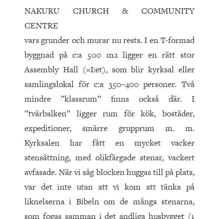
NAKURU CHURCH & COMMUNITY
CENTRE
vars grunder och murar nu rests. I en T-formad
byggnad på c:a 500 m2 ligger en rätt stor
Assembly Hall (=I:et), som blir kyrksal eller
samlingslokal för c:a 350–400 personer. Två
mindre ”klassrum” finns också där. I
”tvärbalken” ligger rum för kök, bostäder,
expeditioner, smärre grupprum m. m.
Kyrksalen har fått en mycket vacker
stensättning, med olikfärgade stenar, vackert
avfasade. När vi såg blocken huggas till på plats,
var det inte utan att vi kom att tänka på
liknelserna i Bibeln om de många stenarna,
som fogas samman i det andliga husbygget (1