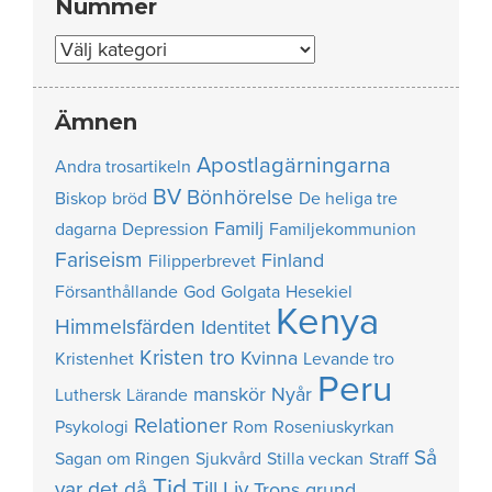
Nummer
Nummer
Ämnen
Apostlagärningarna
Andra trosartikeln
BV
Bönhörelse
Biskop
bröd
De heliga tre
Familj
dagarna
Depression
Familjekommunion
Fariseism
Finland
Filipperbrevet
Försanthållande
God
Golgata
Hesekiel
Kenya
Himmelsfärden
Identitet
Kristen tro
Kvinna
Kristenhet
Levande tro
Peru
manskör
Nyår
Luthersk
Lärande
Relationer
Psykologi
Rom
Roseniuskyrkan
Så
Sagan om Ringen
Sjukvård
Stilla veckan
Straff
Tid
var det då
Till Liv
Trons grund