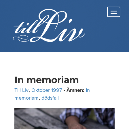
Skip
to
Toggl
content
navig
In memoriam
Till Liv
,
Oktober 1997
• Ämnen:
In
memoriam
,
dödsfall