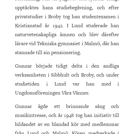
upptäcktes hans studiebegåvning, och efter
privatstudier i Broby tog han studentexamen i
Kristianstad år 1942. I Lund studerade han
naturvetenskapliga ämnen och blev därefter
lärare vid Tekniska gymnasiet i Malmö, där han
stannade till sin pensionering.
Gunnar började tidigt delta i den andliga
verksamheten i Sibbhult och Broby, och under
studietiden i Lund var han med i
Ungdomsföreningen Våra Vänner.
Gunnar ägde ett brinnande sång och
musikintresse, och år 1948 tog han initiativ till
bildandet av en blandad kör med medlemmar
från Lund och Malmö. Kören medverkade i