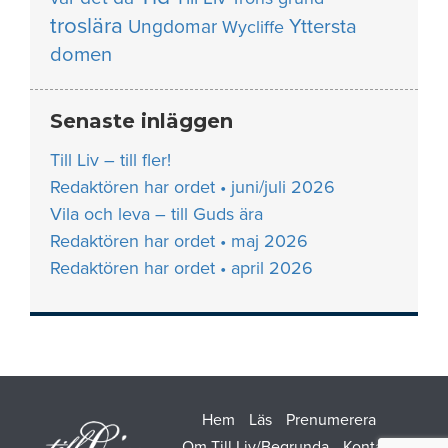
troslära
Yttersta
Ungdomar
Wycliffe
domen
Senaste inläggen
Till Liv – till fler!
Redaktören har ordet • juni/juli 2026
Vila och leva – till Guds ära
Redaktören har ordet • maj 2026
Redaktören har ordet • april 2026
Hem
Läs
Prenumerera
Om Till Liv/Begrunda
Kontakt