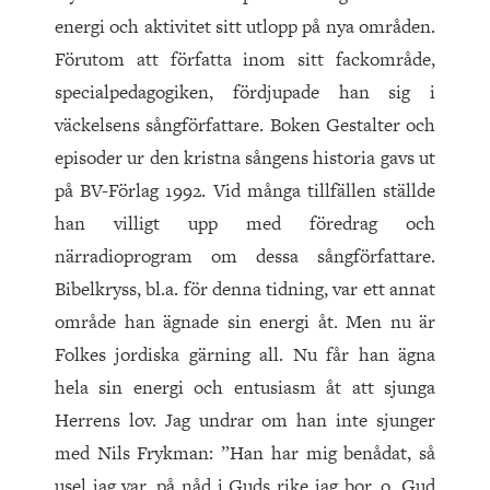
energi och aktivitet sitt utlopp på nya områden.
Förutom att författa inom sitt fackområde,
specialpedagogiken, fördjupade han sig i
väckelsens sångförfattare. Boken Gestalter och
episoder ur den kristna sångens historia gavs ut
på BV-Förlag 1992. Vid många tillfällen ställde
han villigt upp med föredrag och
närradioprogram om dessa sångförfattare.
Bibelkryss, bl.a. för denna tidning, var ett annat
område han ägnade sin energi åt. Men nu är
Folkes jordiska gärning all. Nu får han ägna
hela sin energi och entusiasm åt att sjunga
Herrens lov. Jag undrar om han inte sjunger
med Nils Frykman: ”Han har mig benådat, så
usel jag var, på nåd i Guds rike jag bor, o, Gud