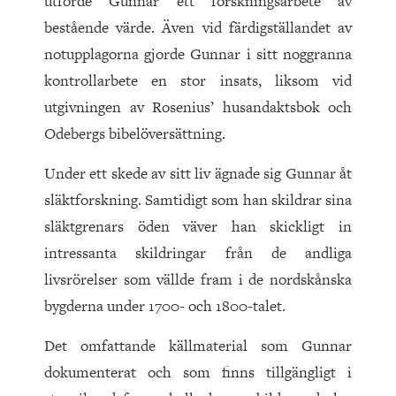
utförde Gunnar ett forskningsarbete av
bestående värde. Även vid färdigställandet av
notupplagorna gjorde Gunnar i sitt noggranna
kontrollarbete en stor insats, liksom vid
utgivningen av Rosenius’ husandaktsbok och
Odebergs bibelöversättning.
Under ett skede av sitt liv ägnade sig Gunnar åt
släktforskning. Samtidigt som han skildrar sina
släktgrenars öden väver han skickligt in
intressanta skildringar från de andliga
livsrörelser som vällde fram i de nordskånska
bygderna under 1700- och 1800-talet.
Det omfattande källmaterial som Gunnar
dokumenterat och som finns tillgängligt i