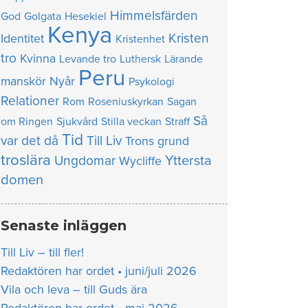
Himmelsfärden
God
Golgata
Hesekiel
Kenya
Kristen
Identitet
Kristenhet
tro
Kvinna
Levande tro
Luthersk
Lärande
Peru
manskör
Nyår
Psykologi
Relationer
Rom
Roseniuskyrkan
Sagan
Så
om Ringen
Sjukvård
Stilla veckan
Straff
Tid
var det då
Till Liv
Trons grund
troslära
Yttersta
Ungdomar
Wycliffe
domen
Senaste inläggen
Till Liv – till fler!
Redaktören har ordet • juni/juli 2026
Vila och leva – till Guds ära