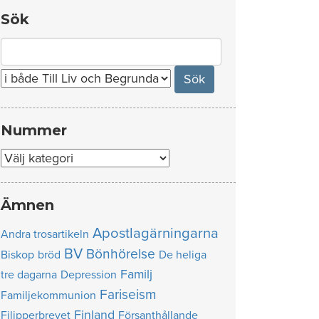
Sök
Search
for:
Nummer
Nummer
Ämnen
Apostlagärningarna
Andra trosartikeln
BV
Bönhörelse
Biskop
bröd
De heliga
Familj
tre dagarna
Depression
Fariseism
Familjekommunion
Finland
Filipperbrevet
Försanthållande