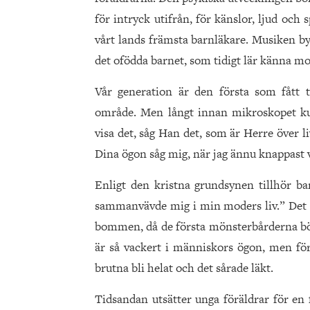
för intryck utifrån, för känslor, ljud och
vårt lands främsta barnläkare. Musiken b
det ofödda barnet, som tidigt lär känna mo
Vår generation är den första som fått t
område. Men långt innan mikroskopet kund
visa det, såg Han det, som är Herre över 
Dina ögon såg mig, när jag ännu knappast v
Enligt den kristna grundsynen tillhör b
sammanvävde mig i min moders liv.” Det k
bommen, då de första mönsterbårderna börj
är så vackert i människors ögon, men för
brutna bli helat och det sårade läkt.
Tidsandan utsätter unga föräldrar för en 