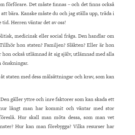
som förförare. Det måste finnas – och det finns också
a att bära. Kanske måste du och jag ställa upp, träda i
e tid. Herren väntar det av oss!
litisk, medicinsk eller social fråga. Den handlar om
illhör hon staten? Familjen? Släkten? Eller är hon
r hon också utlämnad åt sig själv, utlämnad med alla
h önskningar.
 åt staten med dess målsättningar och krav, som kan
 Den gäller yttre och inre faktorer som kan skada ett
r hur långt man har kommit och väntar med stor
 föreslå. Hur skall man möta dessa, som man vet
ster? Hur kan man förebygga? Vilka resurser har