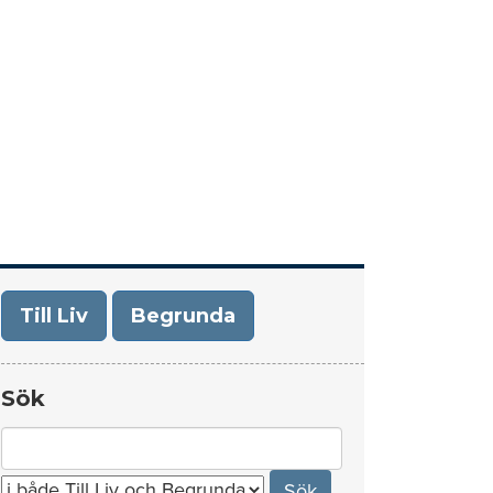
era
Om Till Liv/Begrunda
Kontakt
Till Liv
Begrunda
Sök
Search
for: