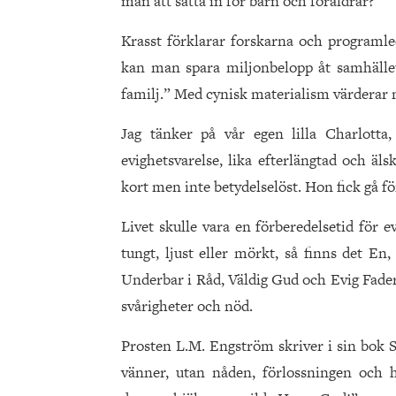
man att sätta in för barn och föräldrar?
Krasst förklarar forskarna och programl
kan man spara miljonbelopp åt samhället.
familj.” Med cynisk materialism värderar ma
Jag tänker på vår egen lilla Charlotta
evighetsvarelse, lika efterlängtad och äl
kort men inte betydelselöst. Hon fick gå fö
Livet skulle vara en förberedelsetid för evi
tungt, ljust eller mörkt, så finns det En
Underbar i Råd, Väldig Gud och Evig Fader
svårigheter och nöd.
Prosten L.M. Engström skriver i sin bok S
vänner, utan nåden, förlossningen och hä