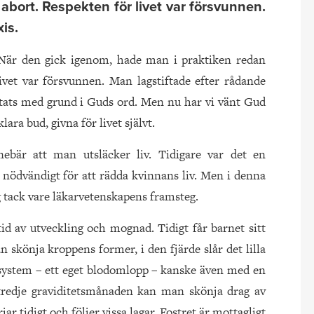
 abort. Respekten för livet var försvunnen.
is.
. När den gick igenom, hade man i praktiken redan
livet var försvunnen. Man lagstiftade efter rådande
iftats med grund i Guds ord. Men nu har vi vänt Gud
ara bud, givna för livet självt.
nebär att man utsläcker liv. Tidigare var det en
ar nödvändigt för att rädda kvinnans liv. Men i denna
 tack vare läkarvetenskapens framsteg.
 tid av utveckling och mognad. Tidigt får barnet sitt
n skönja kroppens former, i den fjärde slår det lilla
 system – ett eget blodomlopp – kanske även med en
tredje graviditetsmånaden kan man skönja drag av
r tidigt och följer vissa lagar. Fostret är mottagligt