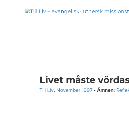
Skip
to
content
Livet måste vördas
Till Liv
,
November 1997
• Ämnen:
Refle