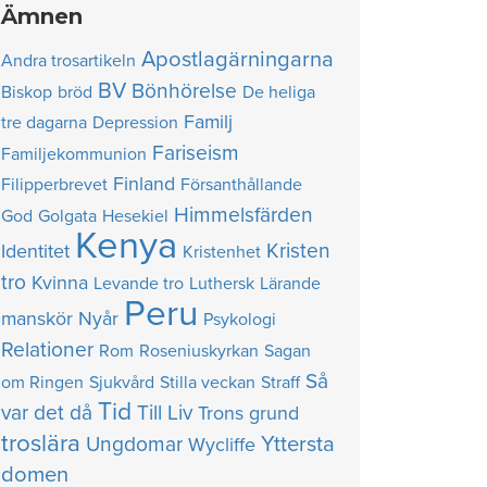
Ämnen
Apostlagärningarna
Andra trosartikeln
BV
Bönhörelse
Biskop
bröd
De heliga
Familj
tre dagarna
Depression
Fariseism
Familjekommunion
Finland
Filipperbrevet
Försanthållande
Himmelsfärden
God
Golgata
Hesekiel
Kenya
Kristen
Identitet
Kristenhet
tro
Kvinna
Levande tro
Luthersk
Lärande
Peru
manskör
Nyår
Psykologi
Relationer
Rom
Roseniuskyrkan
Sagan
Så
om Ringen
Sjukvård
Stilla veckan
Straff
Tid
var det då
Till Liv
Trons grund
troslära
Yttersta
Ungdomar
Wycliffe
domen