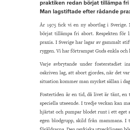
praktiken redan börjat tillämpa fri
Man lagstiftade efter rådande prax
År 1975 fick vi en ny abortlag i Sverige
börjat tillämpa fri abort. Respekten för 
praxis. I Sverige har lagar av gammalt st
ryggen. Vi har förtrampat Guds enkla och kl
Varje avbrytande under fosterstadiet in
oskriven lag, att abort gjordes, när det v
situation kommer man mycket sällan i dag
Fostertiden är en tid, då livet är tänt, en
speciella utseende. I tredje veckan kan ma
hjärtat och pumpar blodet runt i ett eget
egen blodgrupp, skild från mammans. I 
föräldrarna. Den psykiska utvecklingen börja