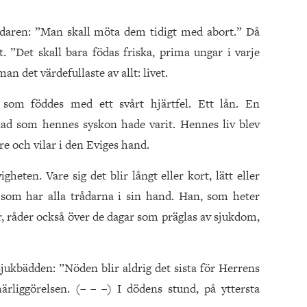
edaren: ”Man skall möta dem tidigt med abort.” Då
 ”Det skall bara födas friska, prima ungar i varje
n det värdefullaste av allt: livet.
, som föddes med ett svårt hjärtfel. Ett lån. En
skad som hennes syskon hade varit. Hennes liv blev
re och vilar i den Eviges hand.
gheten. Vare sig det blir långt eller kort, lätt eller
, som har alla trådarna i sin hand. Han, som heter
, råder också över de dagar som präglas av sjukdom,
jukbädden: ”Nöden blir aldrig det sista för Herrens
rliggörelsen. (– – –) I dödens stund, på yttersta