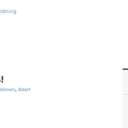
Hem
Läs
Prenumer
!
ktionen
,
Abort