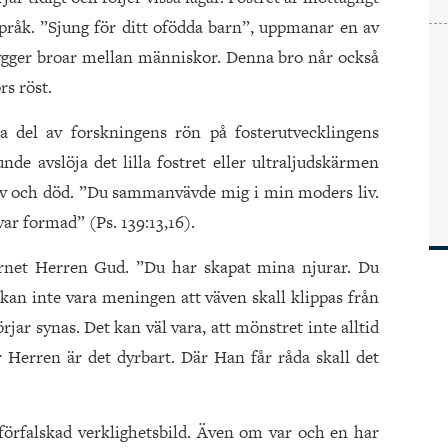
 språk. ”Sjung för ditt ofödda barn”, uppmanar en av
ygger broar mellan människor. Denna bro når också
rs röst.
a del av forskningens rön på fosterutvecklingens
e avslöja det lilla fostret eller ultraljudskärmen
liv och död. ”Du sammanvävde mig i min moders liv.
ar formad” (Ps. 139:13,16).
arnet Herren Gud. ”Du har skapat mina njurar. Du
an inte vara meningen att väven skall klippas från
ar synas. Det kan väl vara, att mönstret inte alltid
 Herren är det dyrbart. Där Han får råda skall det
förfalskad verklighetsbild. Även om var och en har