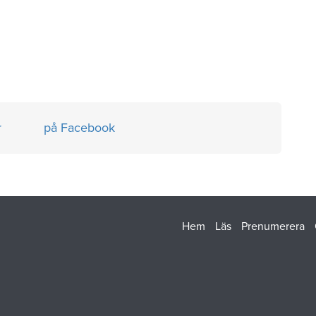
r
på Facebook
Hem
Läs
Prenumerera