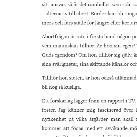
sitt ansvar, så är det samhället som står 
– alternativ till abort. Bördor kan bli tung
mors och fars ställe för längre eller kortar
Abortfrågan är inte i första hand någon po
vem människan tillhör. Är hon sin egen? T
Guds egendom? Om hon tillhör sig själv, ä
sina svårigheter, sina skiftande känslor oc
Tillhör hon staten, är hon också utlämnad
bli nog så kusliga.
Ett forskarlag lägger fram en rapport i TV.
foster. Jag känner mig fascinerad öve
nyfikenhet på vilka åtgärder man skall
kommer att födas med ett avvikande mön