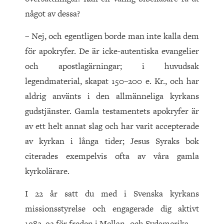
något av dessa?
– Nej, och egentligen borde man inte kalla dem
för apokryfer. De är icke-autentiska evangelier
och apostlagärningar; i huvudsak
legendmaterial, skapat 150–200 e. Kr., och har
aldrig använts i den allmänneliga kyrkans
gudstjänster. Gamla testamentets apokryfer är
av ett helt annat slag och har varit accepterade
av kyrkan i långa tider; Jesus Syraks bok
citerades exempelvis ofta av våra gamla
kyrkolärare.
I 22 år satt du med i Svenska kyrkans
missionsstyrelse och engagerade dig aktivt
1982–92 för freden i Mellan- och Sydamerika.