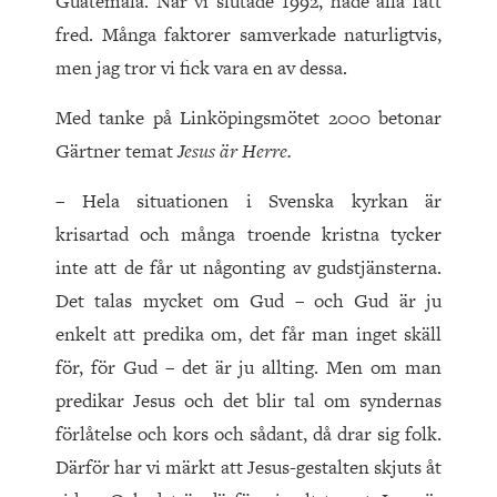
Guatemala. När vi slutade 1992, hade alla fått
fred. Många faktorer samverkade naturligtvis,
men jag tror vi fick vara en av dessa.
Med tanke på Linköpingsmötet 2000 betonar
Gärtner temat
Jesus är Herre.
– Hela situationen i Svenska kyrkan är
krisartad och många troende kristna tycker
inte att de får ut någonting av gudstjänsterna.
Det talas mycket om Gud – och Gud är ju
enkelt att predika om, det får man inget skäll
för, för Gud – det är ju allting. Men om man
predikar Jesus och det blir tal om syndernas
förlåtelse och kors och sådant, då drar sig folk.
Därför har vi märkt att Jesus-gestalten skjuts åt