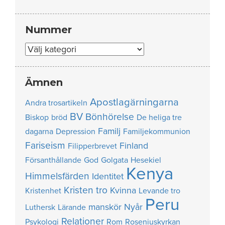
Nummer
Nummer
Ämnen
Apostlagärningarna
Andra trosartikeln
BV
Bönhörelse
Biskop
bröd
De heliga tre
Familj
dagarna
Depression
Familjekommunion
Fariseism
Finland
Filipperbrevet
Försanthållande
God
Golgata
Hesekiel
Kenya
Himmelsfärden
Identitet
Kristen tro
Kvinna
Kristenhet
Levande tro
Peru
manskör
Nyår
Luthersk
Lärande
Relationer
Psykologi
Rom
Roseniuskyrkan