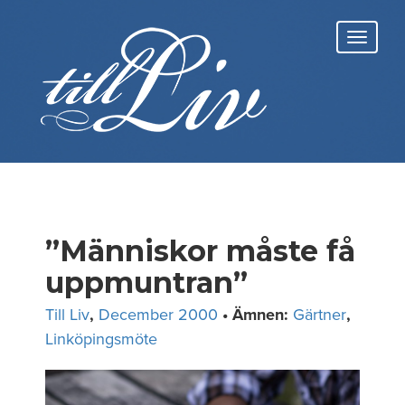
Skip
to
Toggl
content
navig
”Människor måste få
uppmuntran”
Till Liv
,
December 2000
• Ämnen:
Gärtner
,
Linköpingsmöte