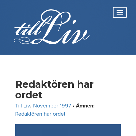
Skip
to
Toggl
content
navig
Redaktören har
ordet
Till Liv
,
November 1997
• Ämnen:
Redaktören har ordet