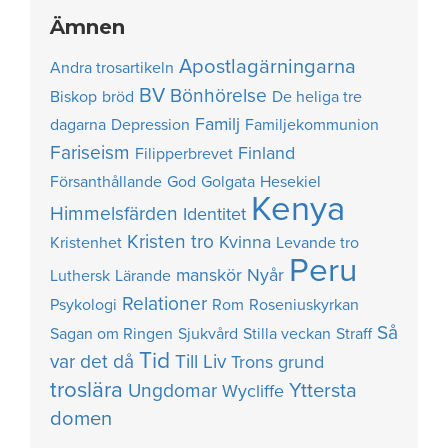
Ämnen
Apostlagärningarna
Andra trosartikeln
BV
Bönhörelse
Biskop
bröd
De heliga tre
Familj
dagarna
Depression
Familjekommunion
Fariseism
Finland
Filipperbrevet
Försanthållande
God
Golgata
Hesekiel
Kenya
Himmelsfärden
Identitet
Kristen tro
Kvinna
Kristenhet
Levande tro
Peru
manskör
Nyår
Luthersk
Lärande
Relationer
Psykologi
Rom
Roseniuskyrkan
Så
Sagan om Ringen
Sjukvård
Stilla veckan
Straff
Tid
var det då
Till Liv
Trons grund
troslära
Yttersta
Ungdomar
Wycliffe
domen