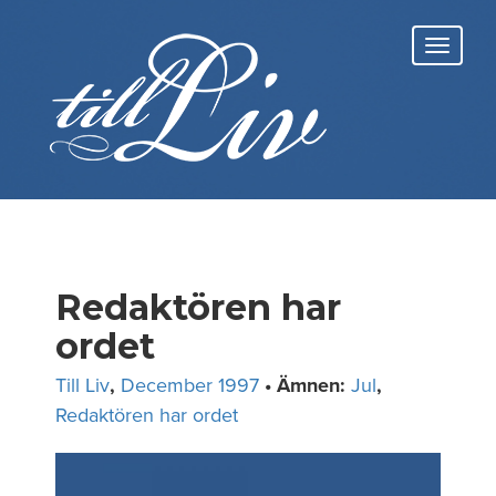
Skip
to
Toggl
content
navig
Redaktören har
ordet
Till Liv
,
December 1997
• Ämnen:
Jul
,
Redaktören har ordet