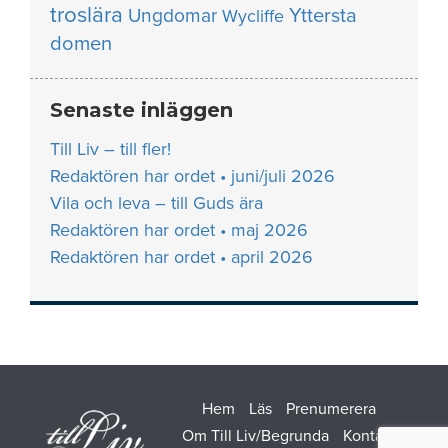
troslära
Yttersta
Ungdomar
Wycliffe
domen
Senaste inläggen
Till Liv – till fler!
Redaktören har ordet • juni/juli 2026
Vila och leva – till Guds ära
Redaktören har ordet • maj 2026
Redaktören har ordet • april 2026
Hem
Läs
Prenumerera
Om Till Liv/Begrunda
Kontakt