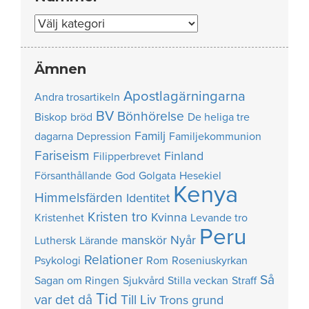
Nummer
Ämnen
Apostlagärningarna
Andra trosartikeln
BV
Bönhörelse
Biskop
bröd
De heliga tre
Familj
dagarna
Depression
Familjekommunion
Fariseism
Finland
Filipperbrevet
Försanthållande
God
Golgata
Hesekiel
Kenya
Himmelsfärden
Identitet
Kristen tro
Kvinna
Kristenhet
Levande tro
Peru
manskör
Nyår
Luthersk
Lärande
Relationer
Psykologi
Rom
Roseniuskyrkan
Så
Sagan om Ringen
Sjukvård
Stilla veckan
Straff
Tid
var det då
Till Liv
Trons grund