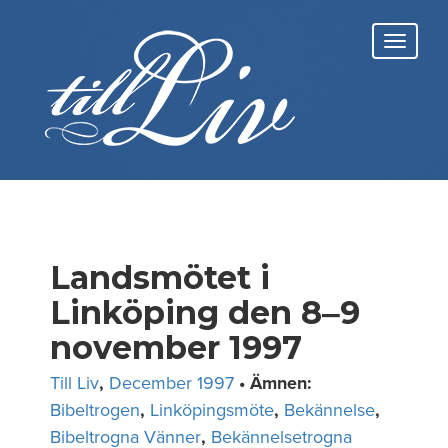
Skip
to
Toggl
content
navig
Landsmötet i
Linköping den 8‒9
november 1997
Till Liv
,
December 1997
• Ämnen:
Bibeltrogen
,
Linköpingsmöte
,
Bekännelse
,
Bibeltrogna Vänner
,
Bekännelsetrogna