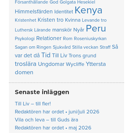
Försanthållande
God
Golgata
Hesekiel
Kenya
Himmelsfärden
Identitet
Kristen tro
Kvinna
Kristenhet
Levande tro
Peru
manskör
Nyår
Luthersk
Lärande
Relationer
Psykologi
Rom
Roseniuskyrkan
Så
Sagan om Ringen
Sjukvård
Stilla veckan
Straff
Tid
var det då
Till Liv
Trons grund
troslära
Yttersta
Ungdomar
Wycliffe
domen
Senaste inläggen
Till Liv – till fler!
Redaktören har ordet • juni/juli 2026
Vila och leva – till Guds ära
Redaktören har ordet • maj 2026