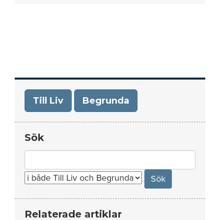
Till Liv
Begrunda
Sök
Search
for:
Relaterade artiklar