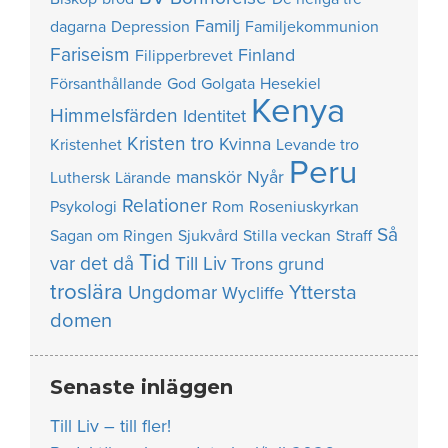
Familj
dagarna
Depression
Familjekommunion
Fariseism
Finland
Filipperbrevet
Försanthållande
God
Golgata
Hesekiel
Kenya
Himmelsfärden
Identitet
Kristen tro
Kvinna
Kristenhet
Levande tro
Peru
manskör
Nyår
Luthersk
Lärande
Relationer
Psykologi
Rom
Roseniuskyrkan
Så
Sagan om Ringen
Sjukvård
Stilla veckan
Straff
Tid
var det då
Till Liv
Trons grund
troslära
Yttersta
Ungdomar
Wycliffe
domen
Senaste inläggen
Till Liv – till fler!