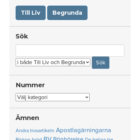
Till Liv
Begrunda
Sök
Search
for:
Nummer
Nummer
Ämnen
Apostlagärningarna
Andra trosartikeln
BV
Bönhörelse
Biskop
bröd
De heliga tre