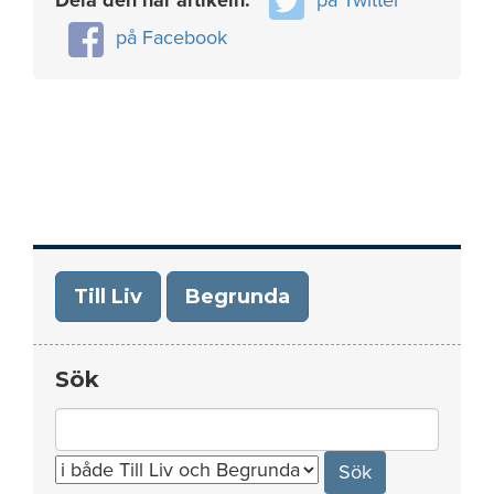
Dela den här artikeln:
på Twitter
på Facebook
Till Liv
Begrunda
Sök
Search
for: