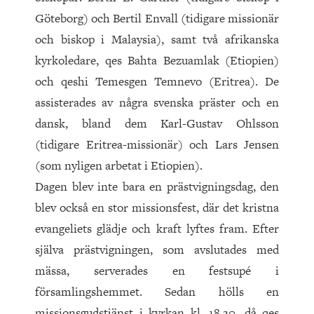
Göteborg) och Bertil Envall (tidigare missionär
och biskop i Malaysia), samt två afrikanska
kyrkoledare, qes Bahta Bezuamlak (Etiopien)
och qeshi Temesgen Temnevo (Eritrea). De
assisterades av några svenska präster och en
dansk, bland dem Karl-Gustav Ohlsson
(tidigare Eritrea-missionär) och Lars Jensen
(som nyligen arbetat i Etiopien).
Dagen blev inte bara en prästvigningsdag, den
blev också en stor missionsfest, där det kristna
evangeliets glädje och kraft lyftes fram. Efter
själva prästvigningen, som avslutades med
mässa, serverades en festsupé i
församlingshemmet. Sedan hölls en
missionsgudstjänst i kyrkan kl. 18.30, då qes