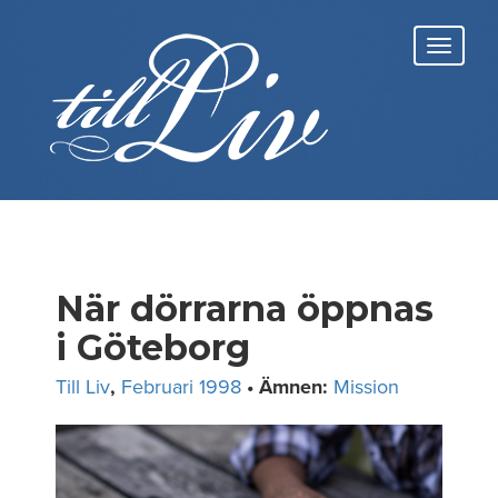
Skip
to
Toggl
content
navig
När dörrarna öppnas
i Göteborg
Till Liv
,
Februari 1998
• Ämnen:
Mission