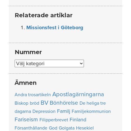
Relaterade artiklar
Missionsfest i Göteborg
Nummer
Nummer
Ämnen
Apostlagärningarna
Andra trosartikeln
BV
Bönhörelse
Biskop
bröd
De heliga tre
Familj
dagarna
Depression
Familjekommunion
Fariseism
Finland
Filipperbrevet
Försanthållande
God
Golgata
Hesekiel