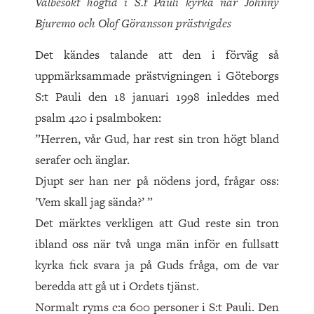
Välbesökt högtid i S.t Pauli kyrka när Johnny
Bjuremo och Olof Göransson prästvigdes
Det kändes talande att den i förväg så
uppmärksammade prästvigningen i Göteborgs
S:t Pauli den 18 januari 1998 inleddes med
psalm 420 i psalmboken:
”Herren, vår Gud, har rest sin tron högt bland
serafer och änglar.
Djupt ser han ner på nödens jord, frågar oss:
’Vem skall jag sända?’ ”
Det märktes verkligen att Gud reste sin tron
ibland oss när två unga män inför en fullsatt
kyrka fick svara ja på Guds fråga, om de var
beredda att gå ut i Ordets tjänst.
Normalt ryms c:a 600 personer i S:t Pauli. Den