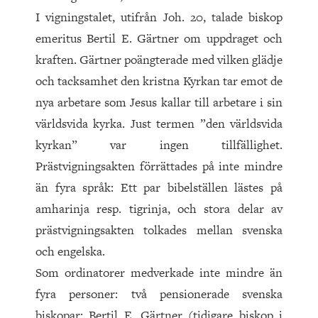
I vigningstalet, utifrån Joh. 20, talade biskop
emeritus Bertil E. Gärtner om uppdraget och
kraften. Gärtner poängterade med vilken glädje
och tacksamhet den kristna Kyrkan tar emot de
nya arbetare som Jesus kallar till arbetare i sin
världsvida kyrka. Just termen ”den världsvida
kyrkan” var ingen tillfällighet.
Prästvigningsakten förrättades på inte mindre
än fyra språk: Ett par bibelställen lästes på
amharinja resp. tigrinja, och stora delar av
prästvigningsakten tolkades mellan svenska
och engelska.
Som ordinatorer medverkade inte mindre än
fyra personer: två pensionerade svenska
biskopar: Bertil E. Gärtner (tidigare biskop i