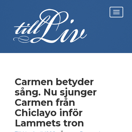
Skip
to
Toggl
content
navig
Carmen betyder
sång. Nu sjunger
Carmen från
Chiclayo inför
Lammets tron