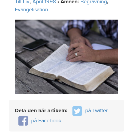
Till Liv
,
April 1998
• Ämnen:
Begravning
,
Evangelisation
Dela den här artikeln:
på Twitter
på Facebook