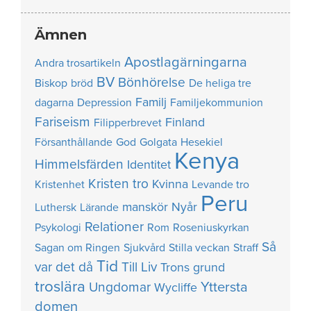
Ämnen
Apostlagärningarna
Andra trosartikeln
BV
Bönhörelse
Biskop
bröd
De heliga tre
Familj
dagarna
Depression
Familjekommunion
Fariseism
Finland
Filipperbrevet
Försanthållande
God
Golgata
Hesekiel
Kenya
Himmelsfärden
Identitet
Kristen tro
Kvinna
Kristenhet
Levande tro
Peru
manskör
Nyår
Luthersk
Lärande
Relationer
Psykologi
Rom
Roseniuskyrkan
Så
Sagan om Ringen
Sjukvård
Stilla veckan
Straff
Tid
var det då
Till Liv
Trons grund
troslära
Yttersta
Ungdomar
Wycliffe
domen