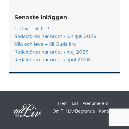
Senaste inläggen
Till Liv – till fler!
Redaktören har ordet • juni/juli 2026
Vila och leva – till Guds ära
Redaktören har ordet • maj 2026
Redaktören har ordet • april 2026
Hem
Läs
Prenumerera
Om Till Liv/Begrunda
Kontakt