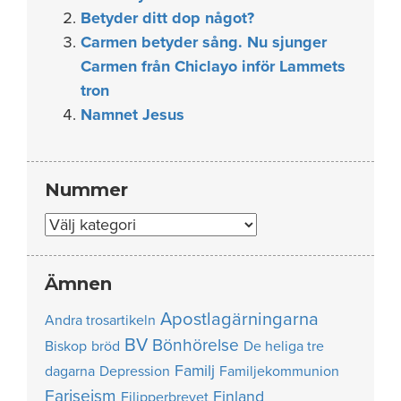
Betyder ditt dop något?
Carmen betyder sång. Nu sjunger
Carmen från Chiclayo inför Lammets
tron
Namnet Jesus
Nummer
Nummer
Ämnen
Apostlagärningarna
Andra trosartikeln
BV
Bönhörelse
Biskop
bröd
De heliga tre
Familj
dagarna
Depression
Familjekommunion
Fariseism
Finland
Filipperbrevet