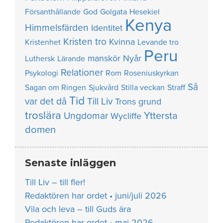
Försanthållande
God
Golgata
Hesekiel
Kenya
Himmelsfärden
Identitet
Kristen tro
Kvinna
Kristenhet
Levande tro
Peru
manskör
Nyår
Luthersk
Lärande
Relationer
Psykologi
Rom
Roseniuskyrkan
Så
Sagan om Ringen
Sjukvård
Stilla veckan
Straff
Tid
var det då
Till Liv
Trons grund
troslära
Yttersta
Ungdomar
Wycliffe
domen
Senaste inläggen
Till Liv – till fler!
Redaktören har ordet • juni/juli 2026
Vila och leva – till Guds ära
Redaktören har ordet • maj 2026