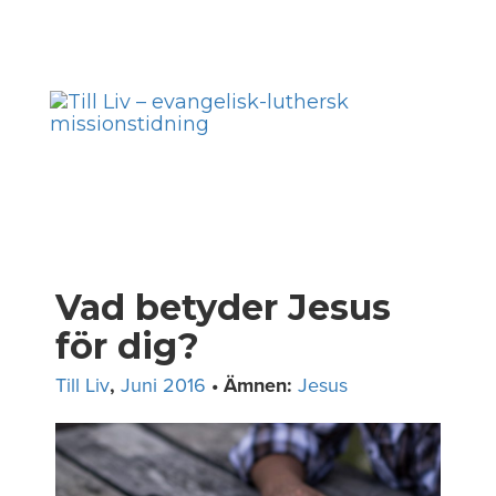
Skip
to
Toggl
content
navig
Vad betyder Jesus
för dig?
Till Liv
,
Juni 2016
• Ämnen:
Jesus