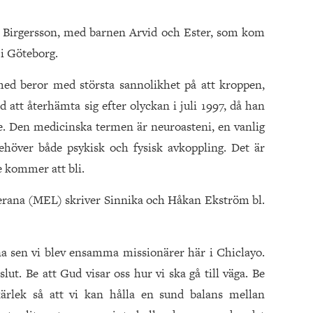
Birgersson, med barnen Arvid och Ester, som kom
g i Göteborg.
ed beror med största sannolikhet på att kroppen,
id att återhämta sig efter olyckan i juli 1997, då han
lpe. Den medicinska termen är neuroasteni, en vanlig
ehöver både psykisk och fysisk avkoppling. Det är
e kommer att bli.
terana (MEL) skriver Sinnika och Håkan Ekström bl.
na sen vi blev ensamma missionärer här i Chiclayo.
lut. Be att Gud visar oss hur vi ska gå till väga. Be
ärlek så att vi kan hålla en sund balans mellan