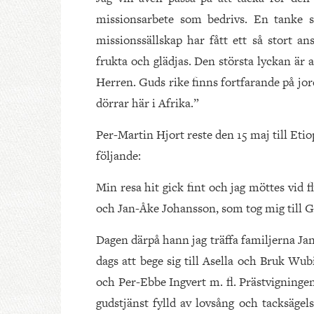
missionsarbete som bedrivs. En tanke s
missionssällskap har fått ett så stort 
frukta och glädjas. Den största lyckan är 
Herren. Guds rike finns fortfarande på jor
dörrar här i Afrika.”
Per-Martin Hjort reste den 15 maj till Etio
följande:
Min resa hit gick fint och jag möttes vi
och Jan-Åke Johansson, som tog mig till Gu
Dagen därpå hann jag träffa familjerna J
dags att bege sig till Asella och Bruk Wu
och Per-Ebbe Ingvert m. fl. Prästvigninge
gudstjänst fylld av lovsång och tacksäge