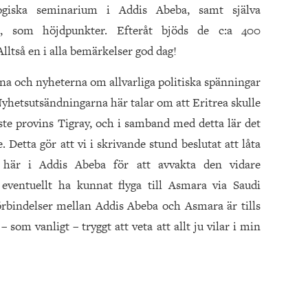
ogiska seminarium i Addis Abeba, samt själva
a, som höjdpunkter. Efteråt bjöds de c:a 400
lltså en i alla bemärkelser god dag!
ena och nyheterna om allvarliga politiska spänningar
Nyhetsutsändningarna här talar om att Eritrea skulle
ste provins Tigray, och i samband med detta lär det
Detta gör att vi i skrivande stund beslutat att låta
här i Addis Abeba för att avvakta den vidare
 eventuellt ha kunnat flyga till Asmara via Saudi
rbindelser mellan Addis Abeba och Asmara är tills
– som vanligt – tryggt att veta att allt ju vilar i min