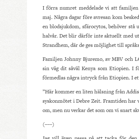
I förra numret meddelade vi att familjen 
maj. Några dagar före avresan kom besked 
en blodsjukdom, sfärocytos, behöver stå u
halvår. Det blir därför inte aktuellt med u
Strandhem, där de ges möjlighet till språk
Familjen Johnny Bjuremo, av MBV och LCEr
sin väg dit såväl Kenya som Etiopien. I 
förmedlas några intryck från Etiopien. I et
”Här kommer en liten hälsning från Addis A
syskonmötet i Debre Zeit. Framtiden har v
om, men nu verkar det som om vi snart sku
(–––)
Jag vill även passa på att tacka för den