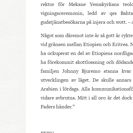
rektor för Mekane Yesuskyrkans teol
vigningsceremonin, ledd av qes Baht
gudstjänstbesökarna på injera och wott. – A
Något som däremot inte är så gott är rykt
vid gränsen mellan Etiopien och Eritrea. 
ha ockuperat en del av Etiopiens nordliga
ha förekommit skottlossning och dödande. 
familjen Johnny Bjuremo stanna kvar 
utvecklingen av läget. De skulle annars
Arabien i lördags. Alla kommunikationsfö
vidare avbrutna. Mitt i all oro är det dock 
Faders händer.”