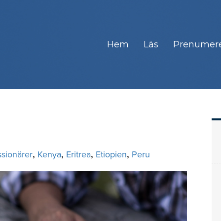
Hem
Läs
Prenumer
ssionärer
,
Kenya
,
Eritrea
,
Etiopien
,
Peru