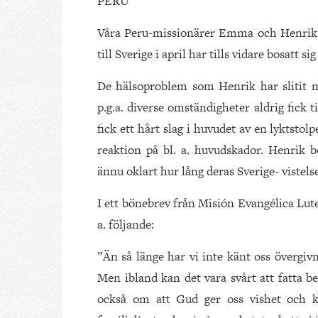
PERU
Våra Peru-missionärer Emma och Henrik 
till Sverige i april har tills vidare bosatt si
De hälsoproblem som Henrik har slitit m
p.g.a. diverse omständigheter aldrig fick t
fick ett hårt slag i huvudet av en lyktsto
reaktion på bl. a. huvudskador. Henrik b
ännu oklart hur lång deras Sverige- vistels
I ett bönebrev från Misión Evangélica Lu
a. följande:
”Än så länge har vi inte känt oss övergiv
Men ibland kan det vara svårt att fatta bes
också om att Gud ger oss vishet och k