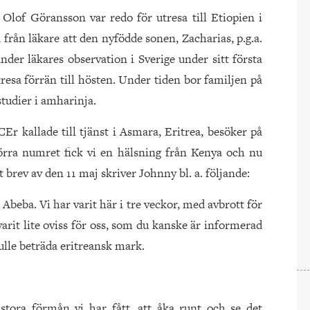
Olof Göransson var redo för utresa till Etiopien i
från läkare att den nyfödde sonen, Zacharias, p.g.a.
nder läkares observation i Sverige under sitt första
tresa förrän till hösten. Under tiden bor familjen på
studier i amharinja.
 kallade till tjänst i Asmara, Eritrea, besöker på
förra numret fick vi en hälsning från Kenya och nu
t brev av den 11 maj skriver Johnny bl. a. följande:
beba. Vi har varit här i tre veckor, med avbrott för
arit lite oviss för oss, som du kanske är informerad
lle beträda eritreansk mark.
 stora förmån vi har fått, att åka runt och se det