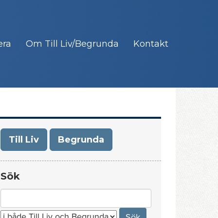
era
Om Till Liv/Begrunda
Kontakt
Till Liv
Begrunda
Sök
Search
for: