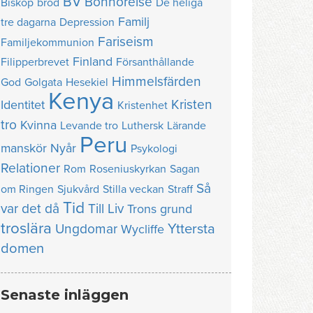
BV
Bönhörelse
Biskop
bröd
De heliga
Familj
tre dagarna
Depression
Fariseism
Familjekommunion
Finland
Filipperbrevet
Försanthållande
Himmelsfärden
God
Golgata
Hesekiel
Kenya
Kristen
Identitet
Kristenhet
tro
Kvinna
Levande tro
Luthersk
Lärande
Peru
manskör
Nyår
Psykologi
Relationer
Rom
Roseniuskyrkan
Sagan
Så
om Ringen
Sjukvård
Stilla veckan
Straff
Tid
var det då
Till Liv
Trons grund
troslära
Yttersta
Ungdomar
Wycliffe
domen
Senaste inläggen