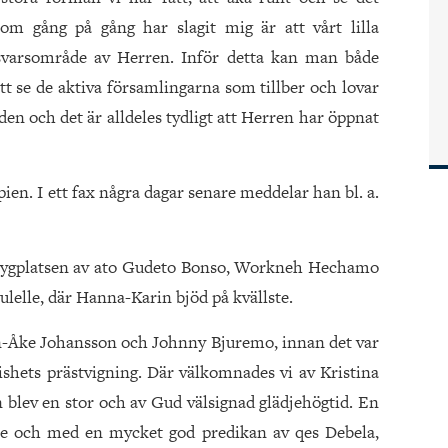
om gång på gång har slagit mig är att vårt lilla
ansvarsområde av Herren. Inför detta kan man både
att se de aktiva församlingarna som tillber och lovar
den och det är alldeles tydligt att Herren har öppnat
pien. I ett fax några dagar senare meddelar han bl. a.
d flygplatsen av ato Gudeto Bonso, Workneh Hechamo
lelle, där Hanna-Karin bjöd på kvällste.
an-Åke Johansson och Johnny Bjuremo, innan det var
bishets prästvigning. Där välkomnades vi av Kristina
n blev en stor och av Gud välsignad glädjehögtid. En
lse och med en mycket god predikan av qes Debela,