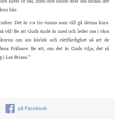
inte sliter ut oss, men inte heller drar oss undan det
skon här.
udier. Det är c:a tio vuxna som vill gå denna kurs.
så väl! Be att Guds Ande är med och leder oss i våra
korna om sin kärlek och rättfärdighet så att de
ldens Frälsare. Be att, om det är Guds vilja, det så
i Las Brisas.”
r
på Facebook