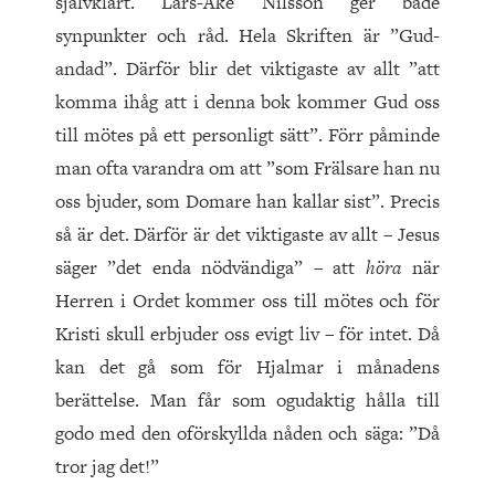
självklart. Lars-Åke Nilsson ger både
synpunkter och råd. Hela Skriften är ”Gud-
andad”. Därför blir det viktigaste av allt ”att
komma ihåg att i denna bok kommer Gud oss
till mötes på ett personligt sätt”. Förr påminde
man ofta varandra om att ”som Frälsare han nu
oss bjuder, som Domare han kallar sist”. Precis
så är det. Därför är det viktigaste av allt – Jesus
säger ”det enda nödvändiga” – att
höra
när
Herren i Ordet kommer oss till mötes och för
Kristi skull erbjuder oss evigt liv – för intet. Då
kan det gå som för Hjalmar i månadens
berättelse. Man får som ogudaktig hålla till
godo med den oförskyllda nåden och säga: ”Då
tror jag det!”