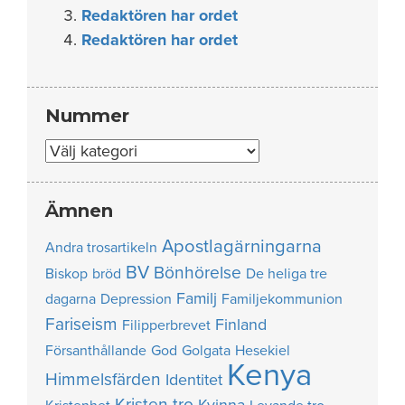
Redaktören har ordet
Redaktören har ordet
Nummer
Nummer
Ämnen
Apostlagärningarna
Andra trosartikeln
BV
Bönhörelse
Biskop
bröd
De heliga tre
Familj
dagarna
Depression
Familjekommunion
Fariseism
Finland
Filipperbrevet
Försanthållande
God
Golgata
Hesekiel
Kenya
Himmelsfärden
Identitet
Kristen tro