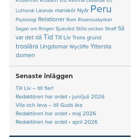
Kvinna
Kristenhet
Levande tro
Peru
manskör
Nyår
Luthersk
Lärande
Relationer
Psykologi
Rom
Roseniuskyrkan
Så
Sagan om Ringen
Sjukvård
Stilla veckan
Straff
Tid
var det då
Till Liv
Trons grund
troslära
Yttersta
Ungdomar
Wycliffe
domen
Senaste inläggen
Till Liv – till fler!
Redaktören har ordet • juni/juli 2026
Vila och leva – till Guds ära
Redaktören har ordet • maj 2026
Redaktören har ordet • april 2026