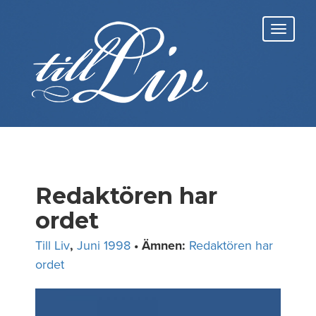
Skip
to
Toggl
content
navig
Redaktören har
ordet
Till Liv
,
Juni 1998
• Ämnen:
Redaktören har
ordet