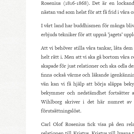
Rosenius (1816-1868). Det är en lockand
nästan vad som helst för att få frid i våra o
I vårt land har buddhismen för många bliv
erbjuds tekniker för att uppnå ’jagets’ uppl
Att vi behöver stilla våra tankar, låta de
helt rätt i. Men att vi ska gå bortom våra 
skapade för just relationer och ska odla de
finns också värme och läkande igenkänning
vän kan vi få hjälp att börja släppa bek
bekymmer och nedstämdhet fortsätter a
Wihlborg skriver i det här numret a
förutsättningslöst.
Carl Olof Rosenius fick visa på den rela
relationen till Kristus. Kristus vill lyssna 