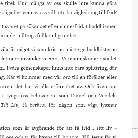
e titel. Hur många av oss skulle inte kunna göra
roliga liv? Vem av oss vill inte ha vägledning till frid?
it svaret på sökandet efter sinnesfrid. I buddhismen
ösande i alltings fullkomliga enhet.
m vila, är något vi som kristna måste ge buddhisterna
relationer invänder vi emot. Vi människor är i stället
m. I våra gemenskaper finns inte bara splittring, där
. När vi kommer med vår oro till en förälder eller
ymren, det har vi alla erfarenhet av. Och även om
tt tynga oss behöver vi, som Daniel och Vendela
v
Till Liv
, få berätta för någon som våga lyssnar
tion som är avgörande för att få frid i sitt liv –
till oss och vi får lyssna till honom. Till Jesus får vi