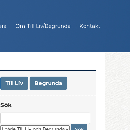
era
Om Till Liv/Begrunda
Kontakt
Till Liv
Begrunda
Sök
Search
for: