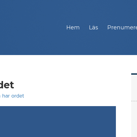
Hem
Läs
Prenumer
det
 har ordet