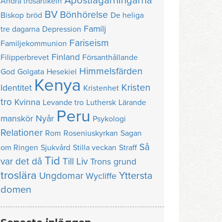
Apostlagärningarna
Andra trosartikeln
BV
Bönhörelse
Biskop
bröd
De heliga
Familj
tre dagarna
Depression
Fariseism
Familjekommunion
Finland
Filipperbrevet
Försanthållande
Himmelsfärden
God
Golgata
Hesekiel
Kenya
Kristen
Identitet
Kristenhet
tro
Kvinna
Levande tro
Luthersk
Lärande
Peru
manskör
Nyår
Psykologi
Relationer
Rom
Roseniuskyrkan
Sagan
Så
om Ringen
Sjukvård
Stilla veckan
Straff
Tid
var det då
Till Liv
Trons grund
troslära
Yttersta
Ungdomar
Wycliffe
domen