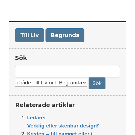
Till Liv
Begrunda
Sök
Search
for:
Relaterade artiklar
Ledare:
Verklig eller skenbar design?
Kristen – till namnet eller i