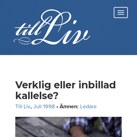
Skip
to
Toggl
content
navig
Verklig eller inbillad
kallelse?
Till Liv
,
Juli 1998
• Ämnen:
Ledare