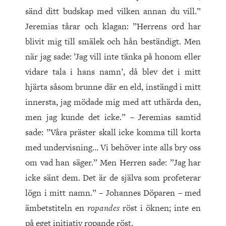
sänd ditt budskap med vilken annan du vill.”
Jeremias tårar och klagan: ”Herrens ord har
blivit mig till smälek och hån beständigt. Men
när jag sade: ’Jag vill inte tänka på honom eller
vidare tala i hans namn’, då blev det i mitt
hjärta såsom brunne där en eld, instängd i mitt
innersta, jag mödade mig med att uthärda den,
men jag kunde det icke.” – Jeremias samtid
sade: ”Våra präster skall icke komma till korta
med undervisning… Vi behöver inte alls bry oss
om vad han säger.” Men Herren sade: ”Jag har
icke sänt dem. Det är de själva som profeterar
lögn i mitt namn.” – Johannes Döparen – med
ämbetstiteln en
ropandes
röst i öknen; inte en
på eget initiativ ropande röst.