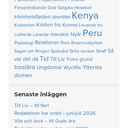
Försanthållande
God
Golgata
Hesekiel
Kenya
Himmelsfärden
Identitet
Kristen tro
Kvinna
Kristenhet
Levande tro
Peru
manskör
Nyår
Luthersk
Lärande
Relationer
Psykologi
Rom
Roseniuskyrkan
Så
Sagan om Ringen
Sjukvård
Stilla veckan
Straff
Tid
var det då
Till Liv
Trons grund
troslära
Yttersta
Ungdomar
Wycliffe
domen
Senaste inläggen
Till Liv – till fler!
Redaktören har ordet • juni/juli 2026
Vila och leva – till Guds ära