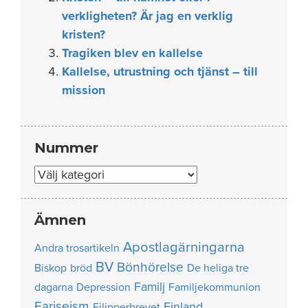
verkligheten? Är jag en verklig
kristen?
Tragiken blev en kallelse
Kallelse, utrustning och tjänst – till
mission
Nummer
Nummer
Ämnen
Apostlagärningarna
Andra trosartikeln
BV
Bönhörelse
Biskop
bröd
De heliga tre
Familj
dagarna
Depression
Familjekommunion
Fariseism
Finland
Filipperbrevet