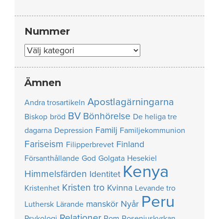
Nummer
Nummer
Ämnen
Apostlagärningarna
Andra trosartikeln
BV
Bönhörelse
Biskop
bröd
De heliga tre
Familj
dagarna
Depression
Familjekommunion
Fariseism
Finland
Filipperbrevet
Försanthållande
God
Golgata
Hesekiel
Kenya
Himmelsfärden
Identitet
Kristen tro
Kvinna
Kristenhet
Levande tro
Peru
manskör
Nyår
Luthersk
Lärande
Relationer
Psykologi
Rom
Roseniuskyrkan