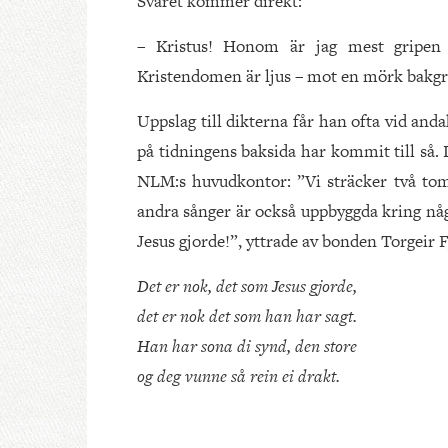
Svaret kommer direkt:
– Kristus! Honom är jag mest gripen 
Kristendomen är ljus – mot en mörk bakgru
Uppslag till dikterna får han ofta vid anda
på tidningens baksida har kommit till så.
NLM:s huvudkontor: ”Vi sträcker två to
andra sånger är också uppbyggda kring någ
Jesus gjorde!”, yttrade av bonden Torgeir 
Det er nok, det som Jesus gjorde,
det er nok det som han har sagt.
Han har sona di synd, den store
og deg vunne så rein ei drakt.