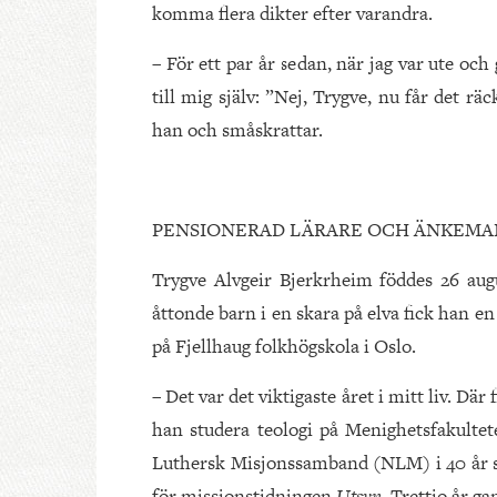
komma flera dikter efter varandra.
– För ett par år sedan, när jag var ute och 
till mig själv: ”Nej, Trygve, nu får det rä
han och småskrattar.
PENSIONERAD LÄRARE OCH ÄNKEMA
Trygve Alvgeir Bjerkrheim föddes 26 aug
åttonde barn i en skara på elva fick han 
på Fjellhaug folkhögskola i Oslo.
– Det var det viktigaste året i mitt liv. Dä
han studera teologi på Menighetsfakulte
Luthersk Misjonssamband (NLM) i 40 år so
för missionstidningen
Utsyn
. Trettio år 