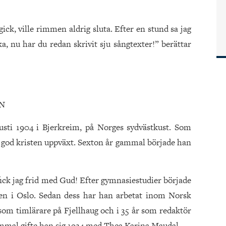
gick, ville rimmen aldrig sluta. Efter en stund sa jag
cka, nu har du redan skrivit sju sångtexter!” berättar
N
usti 1904 i Bjerkreim, på Norges sydvästkust. Som
en god kristen uppväxt. Sexton år gammal började han
r fick jag frid med Gud! Efter gymnasiestudier började
ten i Oslo. Sedan dess har han arbetat inom Norsk
m timlärare på Fjellhaug och i 35 år som redaktör
gammal gifte han sig 1934 med Thea Karina Maudal.