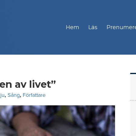
Hem
Läs
Prenumer
en av livet”
vju
,
Sång
,
Författare