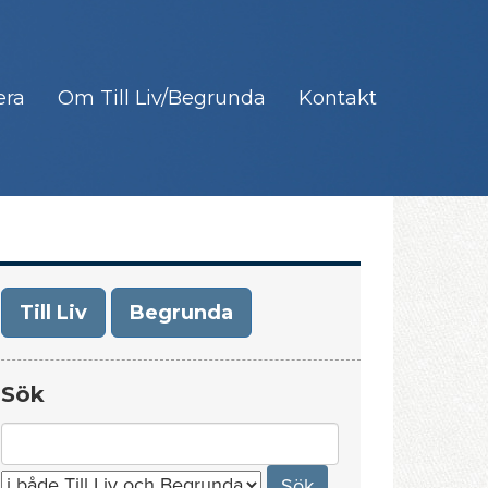
era
Om Till Liv/Begrunda
Kontakt
Till Liv
Begrunda
Sök
Search
for: