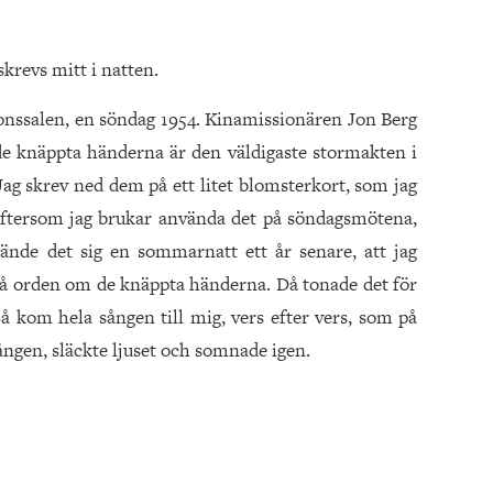
krevs mitt i natten.
onssalen, en söndag 1954. Kinamissionären Jon Berg
e knäppta händerna är den väldigaste stormakten i
Jag skrev ned dem på ett litet blomsterkort, som jag
eftersom jag brukar använda det på söndagsmötena,
ände det sig en sommarnatt ett år senare, att jag
på orden om de knäppta händerna. Då tonade det för
å kom hela sången till mig, vers efter vers, som på
ången, släckte ljuset och somnade igen.