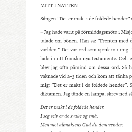
MITT I NATTEN
Sången ”Det er makt i de foldede hender” s
– Jag hade varit på förmiddagsmöte i Misj
talade om bönen. Han sa: ”Fronten med d
världen.” Det var ord som sjönk in i mig. 
lade i mitt franska nya testamente. Och 
blev jag ofta påmind om dessa ord. Så h
vaknade vid 2‒3 tiden och kom att tänka 
mig: ”Det er makt i de foldede hender”. S
diktamen. Jag tände en lampa, skrev ned s
Det er makt i de foldede hender.
I seg selv er de svake og små.
Men mot allmaktens Gud du dem vender.