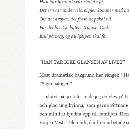
Han har lovat at svar skal du få.
Det er svar underveis, engler kommer med bu
Om det drøyer, det fram dog skal nå.
For det lovet jo løftens trofaste Gud:
Kall på meg, og du hjelpen skal få.
”HAN TAR ICKE GLANSEN AV LIVET”
Mest dramatisk bakgrund har sången ”Han 
”Signe-sången”.
– I slutet på 40-talet hade jag en elev på
och glad ung kvinna, som gärna vittnade
och min fru bjudna upp till familjen. Ho
Vinje i Vest- Telemark, där hon arbetade 