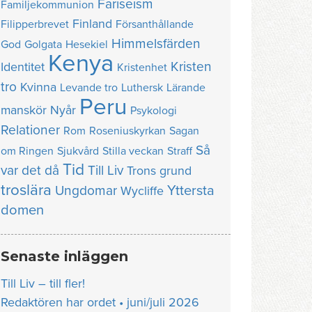
Fariseism
Familjekommunion
Finland
Filipperbrevet
Försanthållande
Himmelsfärden
God
Golgata
Hesekiel
Kenya
Kristen
Identitet
Kristenhet
tro
Kvinna
Levande tro
Luthersk
Lärande
Peru
manskör
Nyår
Psykologi
Relationer
Rom
Roseniuskyrkan
Sagan
Så
om Ringen
Sjukvård
Stilla veckan
Straff
Tid
var det då
Till Liv
Trons grund
troslära
Yttersta
Ungdomar
Wycliffe
domen
Senaste inläggen
Till Liv – till fler!
Redaktören har ordet • juni/juli 2026