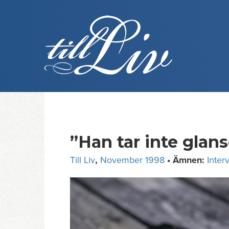
Skip
to
content
”Han tar inte glans
Till Liv
,
November 1998
• Ämnen:
Inter