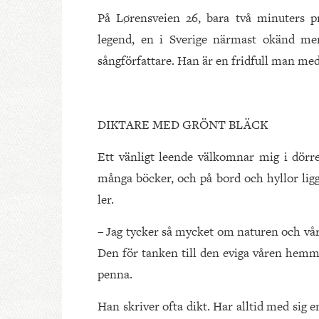
På Lørensveien 26, bara två minuters p
legend, en i Sverige närmast okänd me
sångförfattare. Han är en fridfull man me
DIKTARE MED GRÖNT BLÄCK
Ett vänligt leende välkomnar mig i dörr
många böcker, och på bord och hyllor ligg
ler.
– Jag tycker så mycket om naturen och våre
Den för tanken till den eviga våren hemma
penna.
Han skriver ofta dikt. Har alltid med sig 