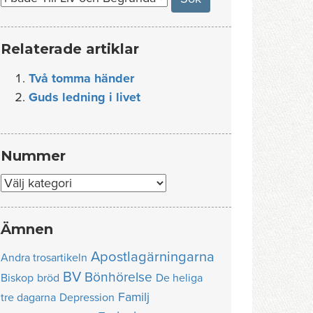
Relaterade artiklar
Två tomma händer
Guds ledning i livet
Nummer
Nummer
Ämnen
Apostlagärningarna
Andra trosartikeln
BV
Bönhörelse
Biskop
bröd
De heliga
Familj
tre dagarna
Depression