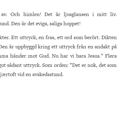
av. Och himlen! Det är ljusglansen i mitt liv.
nd. Den är det eviga, saliga hoppet!
kter. Ett uttryck, en fras, ett ord som berört. Dikten
 Den är uppbyggd kring ett uttryck från en andakt på
mma händer mot Gud. Nu har vi bara Jesus.” Flera
ot sådant uttryck. Som orden: ”Det er nok, det som
Fjærtoft vid en avskedsstund.