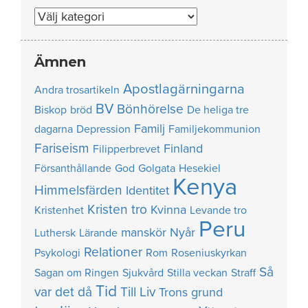
Nummer
Ämnen
Apostlagärningarna
Andra trosartikeln
BV
Bönhörelse
Biskop
bröd
De heliga tre
Familj
dagarna
Depression
Familjekommunion
Fariseism
Finland
Filipperbrevet
Försanthållande
God
Golgata
Hesekiel
Kenya
Himmelsfärden
Identitet
Kristen tro
Kvinna
Kristenhet
Levande tro
Peru
manskör
Nyår
Luthersk
Lärande
Relationer
Psykologi
Rom
Roseniuskyrkan
Så
Sagan om Ringen
Sjukvård
Stilla veckan
Straff
Tid
var det då
Till Liv
Trons grund