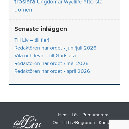
troslära
Yttersta
Ungdomar
Wycliffe
domen
Senaste inläggen
Till Liv – till fler!
Redaktören har ordet • juni/juli 2026
Vila och leva – till Guds ära
Redaktören har ordet • maj 2026
Redaktören har ordet • april 2026
Hem
Läs
Prenumerera
Om Till Liv/Begrunda
Kontakt