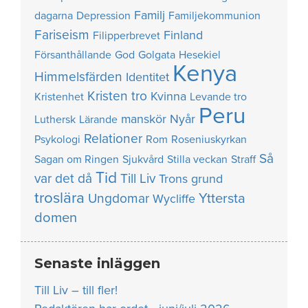
Familj
dagarna
Depression
Familjekommunion
Fariseism
Finland
Filipperbrevet
Försanthållande
God
Golgata
Hesekiel
Kenya
Himmelsfärden
Identitet
Kristen tro
Kvinna
Kristenhet
Levande tro
Peru
manskör
Nyår
Luthersk
Lärande
Relationer
Psykologi
Rom
Roseniuskyrkan
Så
Sagan om Ringen
Sjukvård
Stilla veckan
Straff
Tid
var det då
Till Liv
Trons grund
troslära
Yttersta
Ungdomar
Wycliffe
domen
Senaste inläggen
Till Liv – till fler!