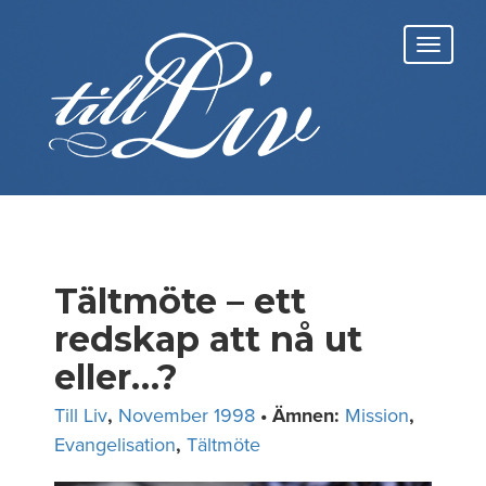
Skip
to
Toggl
content
navig
Tältmöte – ett
redskap att nå ut
eller…?
Till Liv
,
November 1998
• Ämnen:
Mission
,
Evangelisation
,
Tältmöte