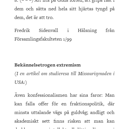
8. (– – –) Att lita på Guds löften, att gripa fast i
dem och sätta ned hela sitt hjärtas tyngd på
dem, det är att tro.
Fredrik Sidenvall i Hälsning från
Församlingsfakulteten 1/99
Bekännelsetrogen extremism
(I en artikel om studieresa till Missourisynoden i
USA:)
Även konfessionalismen har sina faror: Man
kan falla offer för en fraktionspolitik, där
minsta uttalande vägs på guldvåg; andligt och
akademiskt sett finns risken att man kan