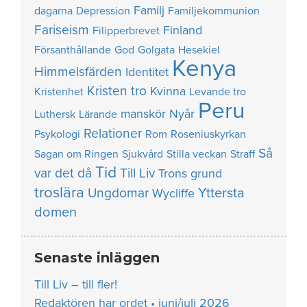
Familj
dagarna
Depression
Familjekommunion
Fariseism
Finland
Filipperbrevet
Försanthållande
God
Golgata
Hesekiel
Kenya
Himmelsfärden
Identitet
Kristen tro
Kvinna
Kristenhet
Levande tro
Peru
manskör
Nyår
Luthersk
Lärande
Relationer
Psykologi
Rom
Roseniuskyrkan
Så
Sagan om Ringen
Sjukvård
Stilla veckan
Straff
Tid
var det då
Till Liv
Trons grund
troslära
Yttersta
Ungdomar
Wycliffe
domen
Senaste inläggen
Till Liv – till fler!
Redaktören har ordet • juni/juli 2026