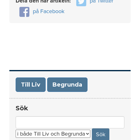
Dela den här artikeln:
på Twitter
på Facebook
Till Liv
Begrunda
Sök
Search
for: