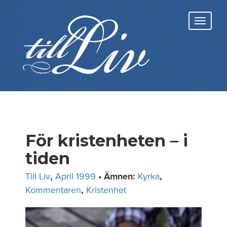
Skip
to
Toggl
content
navig
För kristenheten – i
tiden
Till Liv
,
April 1999
• Ämnen:
Kyrka
,
Kommentaren
,
Kristenhet