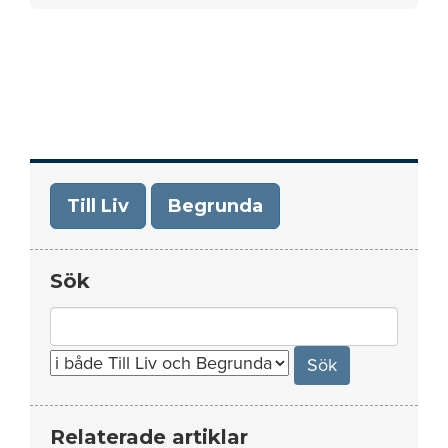
Till Liv
Begrunda
Sök
Search
for:
Relaterade artiklar