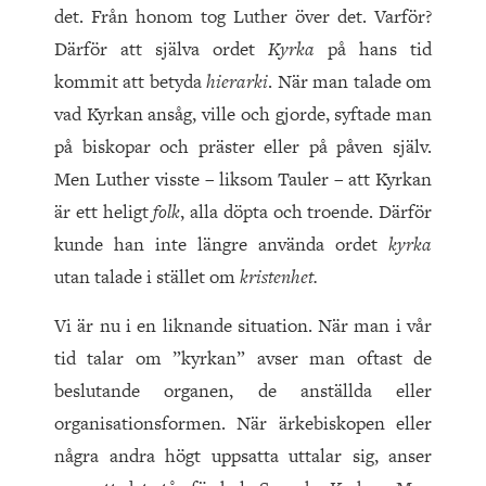
det. Från honom tog Luther över det. Varför?
Därför att själva ordet
Kyrka
på hans tid
kommit att betyda
hierarki
. När man talade om
vad Kyrkan ansåg, ville och gjorde, syftade man
på biskopar och präster eller på påven själv.
Men Luther visste – liksom Tauler – att Kyrkan
är ett heligt
folk
, alla döpta och troende. Därför
kunde han inte längre använda ordet
kyrka
utan talade i stället om
kristenhet.
Vi är nu i en liknande situation. När man i vår
tid talar om ”kyrkan” avser man oftast de
beslutande organen, de anställda eller
organisationsformen. När ärkebiskopen eller
några andra högt uppsatta uttalar sig, anser