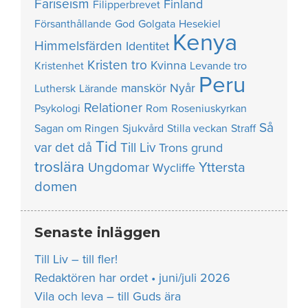
Fariseism
Finland
Filipperbrevet
Försanthållande
God
Golgata
Hesekiel
Kenya
Himmelsfärden
Identitet
Kristen tro
Kvinna
Kristenhet
Levande tro
Peru
manskör
Nyår
Luthersk
Lärande
Relationer
Psykologi
Rom
Roseniuskyrkan
Så
Sagan om Ringen
Sjukvård
Stilla veckan
Straff
Tid
var det då
Till Liv
Trons grund
troslära
Yttersta
Ungdomar
Wycliffe
domen
Senaste inläggen
Till Liv – till fler!
Redaktören har ordet • juni/juli 2026
Vila och leva – till Guds ära