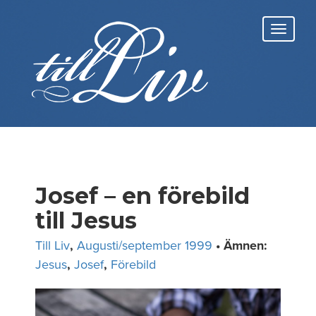
Skip
to
Toggl
content
navig
Josef – en förebild
till Jesus
Till Liv
,
Augusti/september 1999
• Ämnen:
Jesus
,
Josef
,
Förebild