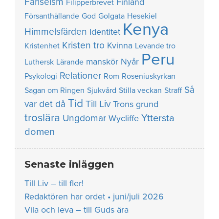
Fariseism
Finland
Filipperbrevet
Försanthållande
God
Golgata
Hesekiel
Kenya
Himmelsfärden
Identitet
Kristen tro
Kvinna
Kristenhet
Levande tro
Peru
manskör
Nyår
Luthersk
Lärande
Relationer
Psykologi
Rom
Roseniuskyrkan
Så
Sagan om Ringen
Sjukvård
Stilla veckan
Straff
Tid
var det då
Till Liv
Trons grund
troslära
Yttersta
Ungdomar
Wycliffe
domen
Senaste inläggen
Till Liv – till fler!
Redaktören har ordet • juni/juli 2026
Vila och leva – till Guds ära