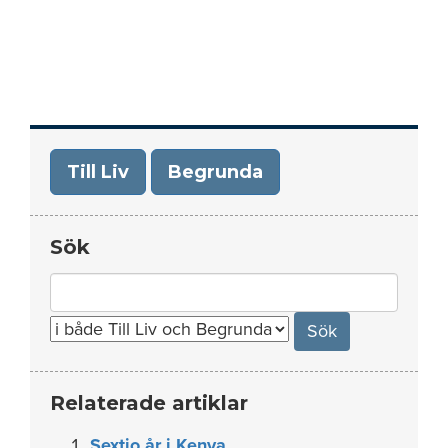
Till Liv
Begrunda
Sök
Search
for:
Relaterade artiklar
Sextio år i Kenya