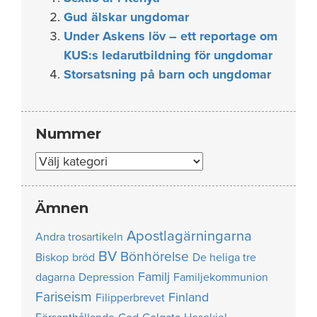
Gud älskar ungdomar
Under Askens löv – ett reportage om
KUS:s ledarutbildning för ungdomar
Storsatsning på barn och ungdomar
Nummer
Nummer
Ämnen
Apostlagärningarna
Andra trosartikeln
BV
Bönhörelse
Biskop
bröd
De heliga tre
Familj
dagarna
Depression
Familjekommunion
Fariseism
Finland
Filipperbrevet