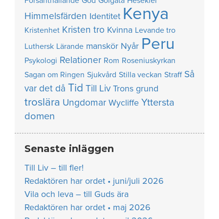
Försanthållande
God
Golgata
Hesekiel
Kenya
Himmelsfärden
Identitet
Kristen tro
Kvinna
Kristenhet
Levande tro
Peru
manskör
Nyår
Luthersk
Lärande
Relationer
Psykologi
Rom
Roseniuskyrkan
Så
Sagan om Ringen
Sjukvård
Stilla veckan
Straff
Tid
var det då
Till Liv
Trons grund
troslära
Yttersta
Ungdomar
Wycliffe
domen
Senaste inläggen
Till Liv – till fler!
Redaktören har ordet • juni/juli 2026
Vila och leva – till Guds ära
Redaktören har ordet • maj 2026