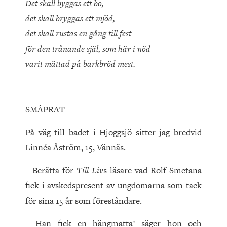
Det skall byggas ett bo,
det skall bryggas ett mjöd,
det skall rustas en gång till fest
för den trånande själ, som här i nöd
varit mättad på barkbröd mest.
SMÅPRAT
På väg till badet i Hjoggsjö sitter jag bredvid
Linnéa Åström, 15, Vännäs.
– Berätta för
Till Liv
s läsare vad Rolf Smetana
fick i avskedspresent av ungdomarna som tack
för sina 15 år som föreståndare.
– Han fick en hängmatta! säger hon och