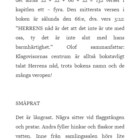
det alltså 22 + 22 + 66 + 22 = 132 verser i
kapitlen ett – fyra. Den mittersta versen i
boken är sålunda den 66:e, dvs. vers 3:22:
”HERRENS nåd är det att det inte är ute med
oss, ty det är inte slut med hans
barmhärtighet.” Olof sammanfattar:
Klagovisornas centrum är alltså bokstavligt
talat Herrens nåd, trots bokens namn och de
många veropen!
SMÅPRAT
Det är långrast. Några sitter vid flaggstången
och pratar. Andra fyller hinkar och flaskor med
vatten. Inne från samlingssalen hörs lite