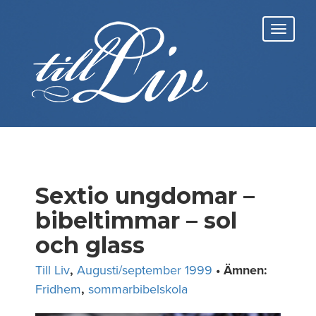
Skip
to
Toggl
content
navig
Sextio ungdomar –
bibeltimmar – sol
och glass
Till Liv
,
Augusti/september 1999
• Ämnen:
Fridhem
,
sommarbibelskola