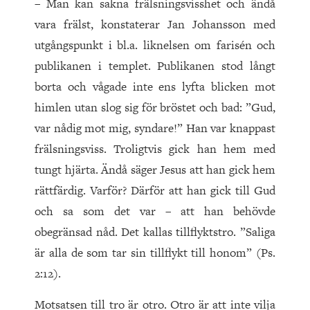
– Man kan sakna frälsningsvisshet och ändå
vara frälst, konstaterar Jan Johansson med
utgångspunkt i bl.a. liknelsen om farisén och
publikanen i templet. Publikanen stod långt
borta och vågade inte ens lyfta blicken mot
himlen utan slog sig för bröstet och bad: ”Gud,
var nådig mot mig, syndare!” Han var knappast
frälsningsviss. Troligtvis gick han hem med
tungt hjärta. Ändå säger Jesus att han gick hem
rättfärdig. Varför? Därför att han gick till Gud
och sa som det var – att han behövde
obegränsad nåd. Det kallas tillflyktstro. ”Saliga
är alla de som tar sin tillflykt till honom” (Ps.
2:12).
Motsatsen till tro är otro. Otro är att inte vilja