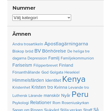
Nummer
Nummer
Ämnen
Apostlagärningarna
Andra trosartikeln
BV
Bönhörelse
Biskop
bröd
De heliga tre
Familj
dagarna
Depression
Familjekommunion
Fariseism
Finland
Filipperbrevet
Försanthållande
God
Golgata
Hesekiel
Kenya
Himmelsfärden
Identitet
Kristen tro
Kvinna
Kristenhet
Levande tro
Peru
manskör
Nyår
Luthersk
Lärande
Relationer
Psykologi
Rom
Roseniuskyrkan
Så
Sagan om Ringen
Sjukvård
Stilla veckan
Straff