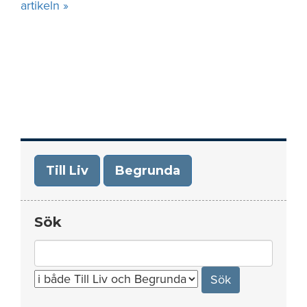
artikeln »
Till Liv
Begrunda
Sök
Search
for: