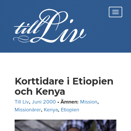
Skip
to
Toggl
content
navig
Korttidare i Etiopien
och Kenya
Till Liv
,
Juni 2000
• Ämnen:
Mission
,
Missionärer
,
Kenya
,
Etiopien