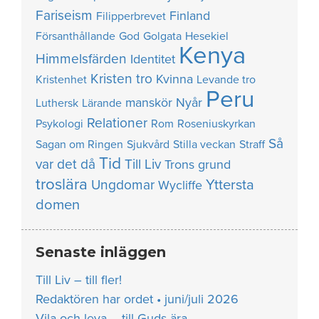
Fariseism
Finland
Filipperbrevet
Försanthållande
God
Golgata
Hesekiel
Kenya
Himmelsfärden
Identitet
Kristen tro
Kvinna
Kristenhet
Levande tro
Peru
manskör
Nyår
Luthersk
Lärande
Relationer
Psykologi
Rom
Roseniuskyrkan
Så
Sagan om Ringen
Sjukvård
Stilla veckan
Straff
Tid
var det då
Till Liv
Trons grund
troslära
Yttersta
Ungdomar
Wycliffe
domen
Senaste inläggen
Till Liv – till fler!
Redaktören har ordet • juni/juli 2026
Vila och leva – till Guds ära