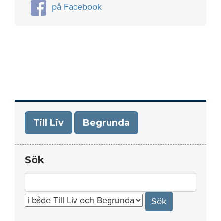
på Facebook
Till Liv
Begrunda
Sök
Search
for: