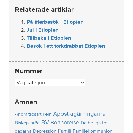
Relaterade artiklar
På återbesök i Etiopien
Jul i Etiopien
Tillbaka i Etiopien
Besök i ett torkdrabbat Etiopien
Nummer
Nummer
Ämnen
Apostlagärningarna
Andra trosartikeln
BV
Bönhörelse
Biskop
bröd
De heliga tre
Familj
dagarna
Depression
Familjekommunion