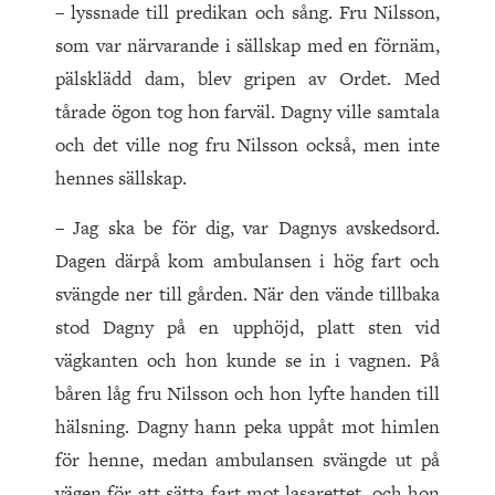
– lyssnade till predikan och sång. Fru Nilsson,
som var närvarande i sällskap med en förnäm,
pälsklädd dam, blev gripen av Ordet. Med
tårade ögon tog hon farväl. Dagny ville samtala
och det ville nog fru Nilsson också, men inte
hennes sällskap.
– Jag ska be för dig, var Dagnys avskedsord.
Dagen därpå kom ambulansen i hög fart och
svängde ner till gården. När den vände tillbaka
stod Dagny på en upphöjd, platt sten vid
vägkanten och hon kunde se in i vagnen. På
båren låg fru Nilsson och hon lyfte handen till
hälsning. Dagny hann peka uppåt mot himlen
för henne, medan ambulansen svängde ut på
vägen för att sätta fart mot lasarettet, och hon