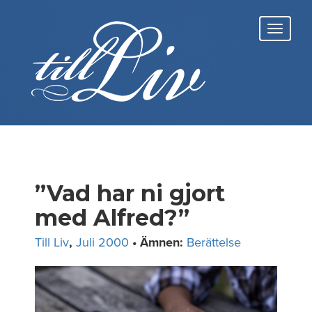
Skip
to
Toggl
content
navig
”Vad har ni gjort
med Alfred?”
Till Liv
,
Juli 2000
• Ämnen:
Berättelse