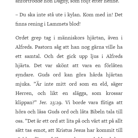
anförtrodde hon Dagny, som följt efter henne.
– Du ska inte stå ute i kylan. Kom med in! Det
finns rening i Lammets blod!
Ordet grep tag i människors hjärtan, även i
Alfreds. Pastorn såg att han nog gärna ville ha
ett samtal. Och det gick upp ljus i Alfreds
hjärta. Det var skönt att vara en förlåten
syndare. Guds ord kan göra hårda hjärtan
mjuka. ”Är inte mitt ord som en eld, säger
Herren, och likt en slägga, som krossar
klippan?” Jer. 23:29. Vi borde vara flitiga att
höra och läsa Guds ord och låta Bibeln tala till
oss. ”Det är ett ord att lita på och värt att på allt
sätt tas emot, att Kristus Jesus har kommit till