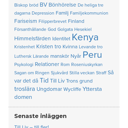
BV
Bönhörelse
Biskop
bröd
De heliga tre
Familj
dagarna
Depression
Familjekommunion
Fariseism
Finland
Filipperbrevet
Försanthållande
God
Golgata
Hesekiel
Kenya
Himmelsfärden
Identitet
Kristen tro
Kvinna
Kristenhet
Levande tro
Peru
manskör
Nyår
Luthersk
Lärande
Relationer
Psykologi
Rom
Roseniuskyrkan
Så
Sagan om Ringen
Sjukvård
Stilla veckan
Straff
Tid
var det då
Till Liv
Trons grund
troslära
Yttersta
Ungdomar
Wycliffe
domen
Senaste inläggen
Till Liv – till fler!