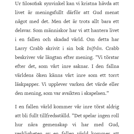
Ur filosofisk synvinkel kan vi kristna hävda att
livet är meningsfullt därför att Gud menat
något med det. Men det är trots allt bara ett
delsvar. Som människor har vi att hantera livet
i en fallen och skadad värld. Om detta har
Larry Crabb skrivit i sin bok
Inifrån
. Crabb
beskriver vår längtan efter mening. ”Vi törstar
efter det, som vårt inre saknar. I den fallna
världens öken känns vårt inre som ett torrt
läskpapper. Vi upplever varken det värde eller
den mening, som var avsikten i skapelsen.”
I en fallen värld kommer vår inre törst aldrig
att bli fullt tillfredsställd. ”Det spelar ingen roll
hur nära gemenskap vi har med Gud,
verkligheten av en fallen värld kommer att