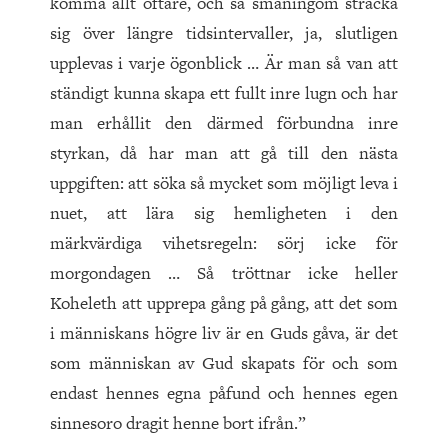
komma allt oftare, och så småningom sträcka
sig över längre tidsintervaller, ja, slutligen
upplevas i varje ögonblick … Är man så van att
ständigt kunna skapa ett fullt inre lugn och har
man erhållit den därmed förbundna inre
styrkan, då har man att gå till den nästa
uppgiften: att söka så mycket som möjligt leva i
nuet, att lära sig hemligheten i den
märkvärdiga vihetsregeln: sörj icke för
morgondagen … Så tröttnar icke heller
Koheleth att upprepa gång på gång, att det som
i människans högre liv är en Guds gåva, är det
som människan av Gud skapats för och som
endast hennes egna påfund och hennes egen
sinnesoro dragit henne bort ifrån.”