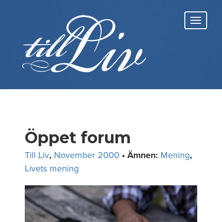
Skip
to
Toggl
content
navig
Öppet forum
Till Liv
,
November 2000
• Ämnen:
Mening
,
Livets mening