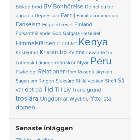
BV
Bönhörelse
Biskop
bröd
De heliga tre
Familj
dagarna
Depression
Familjekommunion
Fariseism
Finland
Filipperbrevet
Försanthållande
God
Golgata
Hesekiel
Kenya
Himmelsfärden
Identitet
Kristen tro
Kvinna
Kristenhet
Levande tro
Peru
manskör
Nyår
Luthersk
Lärande
Relationer
Psykologi
Rom
Roseniuskyrkan
Så
Sagan om Ringen
Sjukvård
Stilla veckan
Straff
Tid
var det då
Till Liv
Trons grund
troslära
Yttersta
Ungdomar
Wycliffe
domen
Senaste inläggen