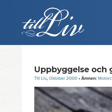
Skip
to
content
Uppbyggelse och
Till Liv
,
Oktober 2000
• Ämnen:
Motorc