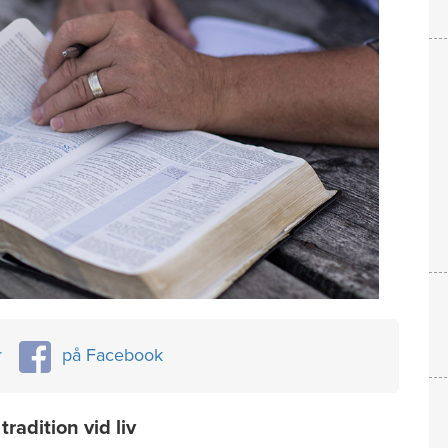
r
på Facebook
radition vid liv