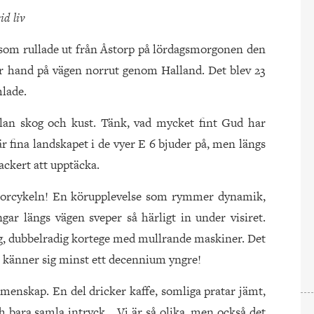
id liv
som rullade ut från Åstorp på lördagsmorgonen den
fter hand på vägen norrut genom Halland. Det blev 23
mlade.
lan skog och kust. Tänk, vad mycket fint Gud har
här fina landskapet i de vyer E 6 bjuder på, men längs
ackert att upptäcka.
otorcykeln! En körupplevelse som rymmer dynamik,
ngar längs vägen sveper så härligt in under visiret.
ång, dubbelradig kortege med mullrande maskiner. Det
r känner sig minst ett decennium yngre!
menskap. En del dricker kaffe, somliga pratar jämt,
ch bara samla intryck… Vi är så olika, men också det