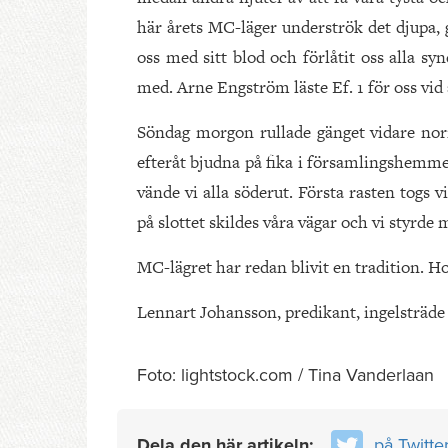
här årets MC-läger underströk det djupa
oss med sitt blod och förlåtit oss alla sy
med. Arne Engström läste Ef. 1 för oss vi
Söndag morgon rullade gänget vidare norr
efteråt bjudna på fika i församlingshemm
vände vi alla söderut. Första rasten togs v
på slottet skildes våra vägar och vi styrde
MC-lägret har redan blivit en tradition. Ho
Lennart Johansson, predikant, ingelsträde
Foto: lightstock.com / Tina Vanderlaan
Dela den här artikeln:
på Twitte