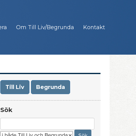
era
Om Till Liv/Begrunda
Kontakt
Till Liv
Begrunda
Sök
Search
for: