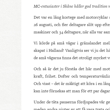
MC-entusiaster i Skåne håller god tradition v
Det var en lång kortege med motorcyklar 
26 augusti, och fler deltagare slöt upp e
maskiner och 34 deltagare, när alla var sa
Vi körde på små vägar i gränslandet mel
skapat i Halland! Vanligtvis ser vi ju det 
de små vägarna finns det otroligt mycket v
Och så är det ju förstås det här med m
kraft, frihet. Dofter och temperaturväxli
Och visst – det är mäktigt att köra i en l
kan inte förnekas att man för ett par daga
Under de täta pauserna fördjupades vår ge
medan andra njuter av att få vara tysta o