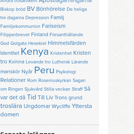
Apostlagärningarna
Andra trosartikeln
BV
Bönhörelse
Biskop
bröd
De heliga
Familj
tre dagarna
Depression
Fariseism
Familjekommunion
Finland
Filipperbrevet
Försanthållande
Himmelsfärden
God
Golgata
Hesekiel
Kenya
Kristen
Identitet
Kristenhet
tro
Kvinna
Levande tro
Luthersk
Lärande
Peru
manskör
Nyår
Psykologi
Relationer
Rom
Roseniuskyrkan
Sagan
Så
om Ringen
Sjukvård
Stilla veckan
Straff
Tid
var det då
Till Liv
Trons grund
troslära
Yttersta
Ungdomar
Wycliffe
domen