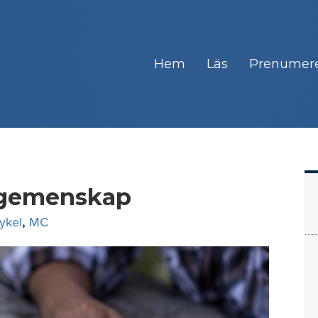
Hem
Läs
Prenumer
 gemenskap
ykel
,
MC