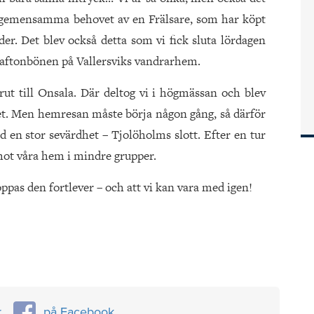
, gemensamma behovet av en Frälsare, som har köpt
nder. Det blev också detta som vi fick sluta lördagen
d aftonbönen på Vallersviks vandrarhem.
ut till Onsala. Där deltog vi i högmässan och blev
et. Men hemresan måste börja någon gång, så därför
id en stor sevärdhet – Tjolöholms slott. Efter en tur
 mot våra hem i mindre grupper.
ppas den fortlever – och att vi kan vara med igen!
r
på Facebook