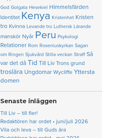
Himmelsfärden
God
Golgata
Hesekiel
Kenya
Kristen
Identitet
Kristenhet
tro
Kvinna
Levande tro
Luthersk
Lärande
Peru
manskör
Nyår
Psykologi
Relationer
Rom
Roseniuskyrkan
Sagan
Så
om Ringen
Sjukvård
Stilla veckan
Straff
Tid
var det då
Till Liv
Trons grund
troslära
Yttersta
Ungdomar
Wycliffe
domen
Senaste inläggen
Till Liv – till fler!
Redaktören har ordet • juni/juli 2026
Vila och leva – till Guds ära