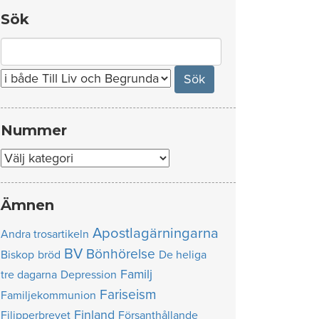
Sök
Search
for:
Nummer
Nummer
Ämnen
Apostlagärningarna
Andra trosartikeln
BV
Bönhörelse
Biskop
bröd
De heliga
Familj
tre dagarna
Depression
Fariseism
Familjekommunion
Finland
Filipperbrevet
Försanthållande