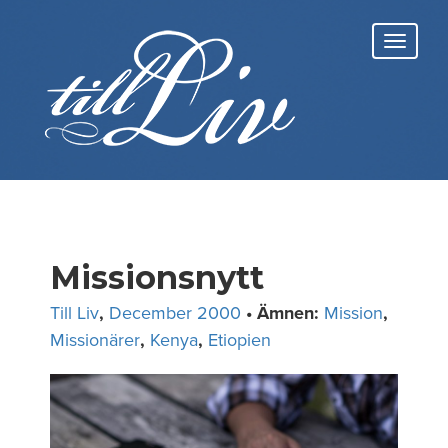
Skip
to
Toggl
content
navig
Missionsnytt
Till Liv
,
December 2000
• Ämnen:
Mission
,
Missionärer
,
Kenya
,
Etiopien