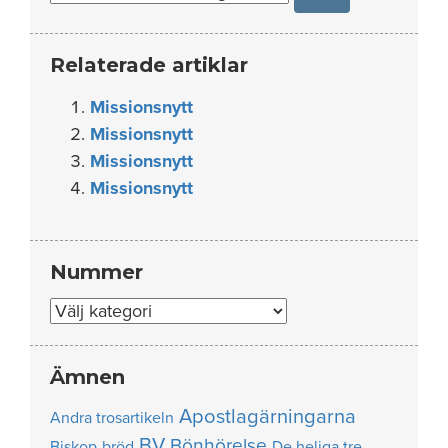
Relaterade artiklar
Missionsnytt
Missionsnytt
Missionsnytt
Missionsnytt
Nummer
Nummer
Ämnen
Apostlagärningarna
Andra trosartikeln
BV
Bönhörelse
Biskop
bröd
De heliga tre