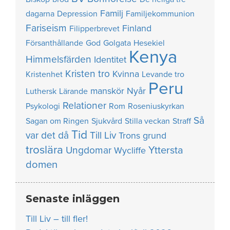
Familj
dagarna
Depression
Familjekommunion
Fariseism
Finland
Filipperbrevet
Försanthållande
God
Golgata
Hesekiel
Kenya
Himmelsfärden
Identitet
Kristen tro
Kvinna
Kristenhet
Levande tro
Peru
manskör
Nyår
Luthersk
Lärande
Relationer
Psykologi
Rom
Roseniuskyrkan
Så
Sagan om Ringen
Sjukvård
Stilla veckan
Straff
Tid
var det då
Till Liv
Trons grund
troslära
Yttersta
Ungdomar
Wycliffe
domen
Senaste inläggen
Till Liv – till fler!