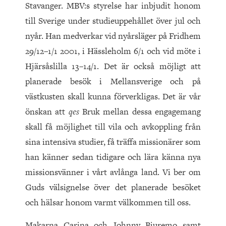
Stavanger. MBV:s styrelse har inbjudit honom
till Sverige under studieuppehållet över jul och
nyår. Han medverkar vid nyårsläger på Fridhem
29/12–1/1 2001, i Hässleholm 6/1 och vid möte i
Hjärsåslilla 13–14/1. Det är också möjligt att
planerade besök i Mellansverige och på
västkusten skall kunna förverkligas. Det är vår
önskan att
qes
Bruk mellan dessa engagemang
skall få möjlighet till vila och avkoppling från
sina intensiva studier, få träffa missionärer som
han känner sedan tidigare och lära känna nya
missionsvänner i vårt avlånga land. Vi ber om
Guds välsignelse över det planerade besöket
och hälsar honom varmt välkommen till oss.
Makarna Carina och Johnny Bjuremo samt