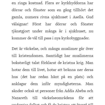
en ringa kostnad. Flera av kyrkhyddorna har
dörrar och fönster som en gång tillhört det
gamla, numera rivna sjukhuset i Asella. Gud
välsignar! Först har dörrar och fönster
tjänstgjort under många år i sjukhuset, nu
kommer de väl till pass i nya kyrkobyggnader.
Det är väckelse, och många muslimer går över
till kristendomen. Samtidigt har muslimerna
bokstavligt talat förklarat de kristna krig. Man
hotar dem till livet, hotar att bränna ner deras
hus (det har redan hänt på en plats) och
anklagar dem inför myndigheterna. Man
sänder också ut personer från Addis Abeba och
Nazareth till väckelseområdena för att
undervisa folket och få de kristna att återgå till