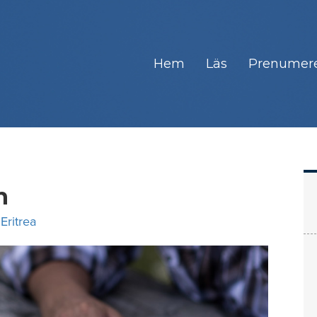
Hem
Läs
Prenumer
n
,
Eritrea