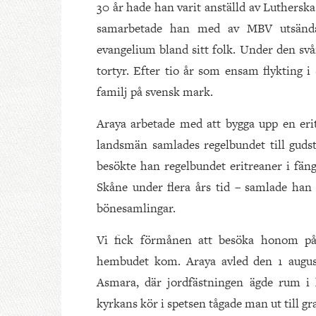
30 år hade han varit anställd av Luthersk
samarbetade han med av MBV utsända m
evangelium bland sitt folk. Under den svå
tortyr. Efter tio år som ensam flykting 
familj på svensk mark.
Araya arbetade med att bygga upp en eri
landsmän samlades regelbundet till gudstj
besökte han regelbundet eritreaner i fänge
Skåne under flera års tid – samlade han 
bönesamlingar.
Vi fick förmånen att besöka honom på
hembudet kom. Araya avled den 1 augusti
Asmara, där jordfästningen ägde rum i
kyrkans kör i spetsen tågade man ut till 