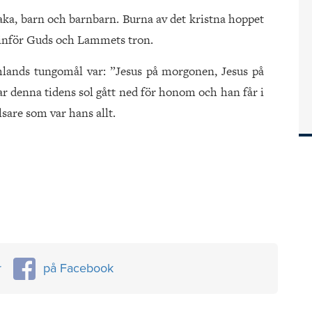
ka, barn och barnbarn. Burna av det kristna hoppet
e inför Guds och Lammets tron.
mlands tungomål var: ”Jesus på morgonen, Jesus på
ar denna tidens sol gått ned för honom och han får i
lsare som var hans allt.
r
på Facebook