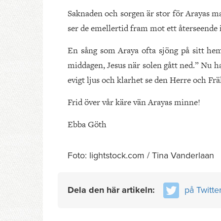
Saknaden och sorgen är stor för Arayas ma
ser de emellertid fram mot ett återseend
En sång som Araya ofta sjöng på sitt he
middagen, Jesus när solen gått ned.” Nu h
evigt ljus och klarhet se den Herre och Frä
Frid över vår käre vän Arayas minne!
Ebba Göth
Foto: lightstock.com / Tina Vanderlaan
Dela den här artikeln:
på Twitte