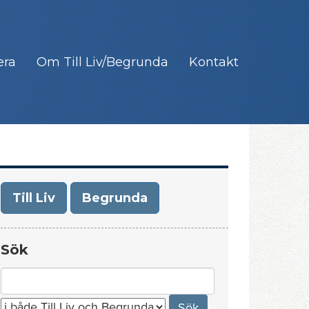
era
Om Till Liv/Begrunda
Kontakt
Till Liv
Begrunda
Sök
Search
for: