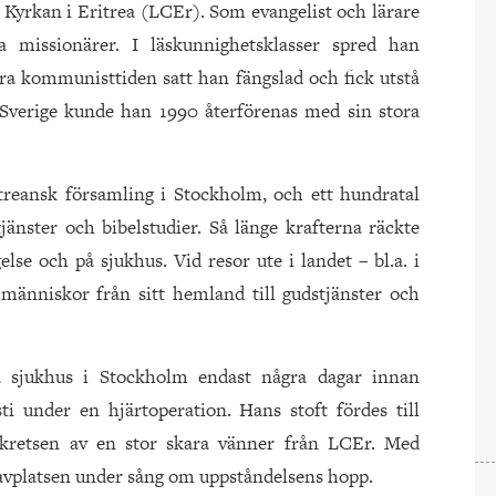
a Kyrkan i Eritrea (LCEr). Som evangelist och lärare
issionärer. I läskunnighetsklasser spred han
ra kommunisttiden satt han fängslad och fick utstå
i Sverige kunde han 1990 återförenas med sin stora
treansk församling i Stockholm, och ett hundratal
änster och bibelstudier. Så länge krafterna räckte
lse och på sjukhus. Vid resor ute i landet – bl.a. i
människor från sitt hemland till gudstjänster och
 sjukhus i Stockholm endast några dagar innan
 under en hjärtoperation. Hans stoft fördes till
 kretsen av en stor skara vänner från LCEr. Med
gravplatsen under sång om uppståndelsens hopp.