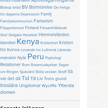
Apostlagärningarna
Andra trosartikeln
BV
Bönhörelse
Biskop
bröd
De heliga
Familj
tre dagarna
Depression
Fariseism
Familjekommunion
Finland
Filipperbrevet
Försanthållande
Himmelsfärden
God
Golgata
Hesekiel
Kenya
Kristen
Identitet
Kristenhet
tro
Kvinna
Levande tro
Luthersk
Lärande
Peru
manskör
Nyår
Psykologi
Relationer
Rom
Roseniuskyrkan
Sagan
Så
om Ringen
Sjukvård
Stilla veckan
Straff
Tid
var det då
Till Liv
Trons grund
troslära
Yttersta
Ungdomar
Wycliffe
domen