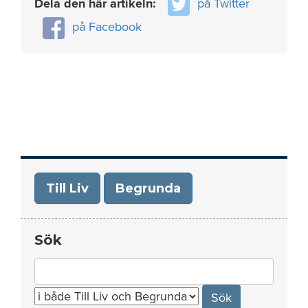
Dela den här artikeln:
på Twitter
på Facebook
Till Liv
Begrunda
Sök
Search
for: