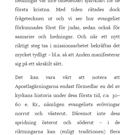
hedningar var inte omedelbart självklart för de
första kristna. Med tiden rätades dock
frågetecknen ut och vi ser hur evangeliet
förkunnades först för judar, sedan också för
samarier och hedningar. Och när ett nytt
riktigt steg tas i missionsarbetet bekräftas det
mycket tydligt – bl.a. så att Anden manifesterar
sig på ett särskilt sätt.
Det kan vara värt att notera att
Apostlagärningarna endast förmedlar en del av
kyrkans historia under dess första tid, c:a 30–
60 e. Kr., nämligen evangeliets erövringar
norrut och västerut. Däremot inte dess
spridning österut och söderut – i de
riktningarna kan (enligt traditionen) flera