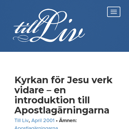
Skip
to
Toggl
content
navig
Kyrkan för Jesu verk
vidare – en
introduktion till
Apostlagärningarna
Till Liv
,
April 2001
• Ämnen:
Apostlagärningarna