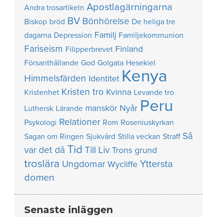
Apostlagärningarna
Andra trosartikeln
BV
Bönhörelse
Biskop
bröd
De heliga tre
Familj
dagarna
Depression
Familjekommunion
Fariseism
Finland
Filipperbrevet
Försanthållande
God
Golgata
Hesekiel
Kenya
Himmelsfärden
Identitet
Kristen tro
Kvinna
Kristenhet
Levande tro
Peru
manskör
Nyår
Luthersk
Lärande
Relationer
Psykologi
Rom
Roseniuskyrkan
Så
Sagan om Ringen
Sjukvård
Stilla veckan
Straff
Tid
var det då
Till Liv
Trons grund
troslära
Yttersta
Ungdomar
Wycliffe
domen
Senaste inläggen