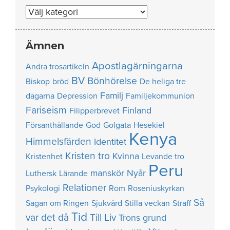
Nummer
Ämnen
Apostlagärningarna
Andra trosartikeln
BV
Bönhörelse
Biskop
bröd
De heliga tre
Familj
dagarna
Depression
Familjekommunion
Fariseism
Finland
Filipperbrevet
Försanthållande
God
Golgata
Hesekiel
Kenya
Himmelsfärden
Identitet
Kristen tro
Kvinna
Kristenhet
Levande tro
Peru
manskör
Nyår
Luthersk
Lärande
Relationer
Psykologi
Rom
Roseniuskyrkan
Så
Sagan om Ringen
Sjukvård
Stilla veckan
Straff
Tid
var det då
Till Liv
Trons grund