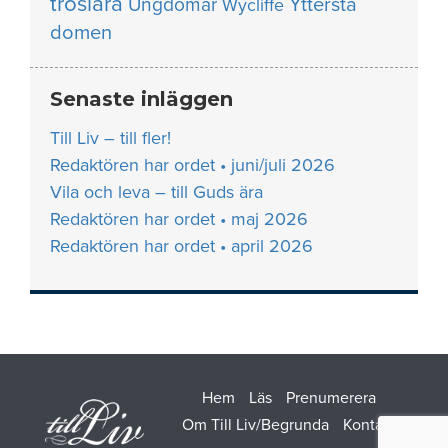
troslära
Yttersta
Ungdomar
Wycliffe
domen
Senaste inläggen
Till Liv – till fler!
Redaktören har ordet • juni/juli 2026
Vila och leva – till Guds ära
Redaktören har ordet • maj 2026
Redaktören har ordet • april 2026
Hem
Läs
Prenumerera
Om Till Liv/Begrunda
Kontakt