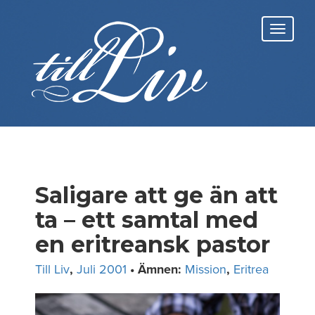
Skip
to
Toggl
content
navig
Saligare att ge än att
ta – ett samtal med
en eritreansk pastor
Till Liv
,
Juli 2001
• Ämnen:
Mission
,
Eritrea