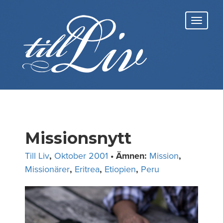
Skip
to
Toggl
content
navig
Missionsnytt
Till Liv
,
Oktober 2001
• Ämnen:
Mission
,
Missionärer
,
Eritrea
,
Etiopien
,
Peru