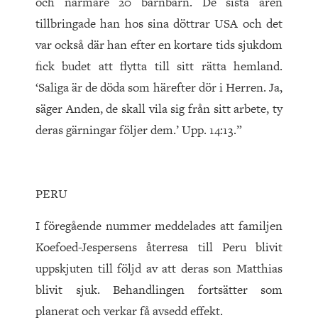
och närmare 20 barnbarn. De sista åren
tillbringade han hos sina döttrar USA och det
var också där han efter en kortare tids sjukdom
fick budet att flytta till sitt rätta hemland.
‘Saliga är de döda som härefter dör i Herren. Ja,
säger Anden, de skall vila sig från sitt arbete, ty
deras gärningar följer dem.’ Upp. 14:13.”
PERU
I föregående nummer meddelades att familjen
Koefoed-Jespersens återresa till Peru blivit
uppskjuten till följd av att deras son Matthias
blivit sjuk. Behandlingen fortsätter som
planerat och verkar få avsedd effekt.