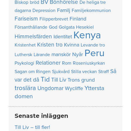
BV
Bönhörelse
Biskop
bröd
De heliga tre
Familj
dagarna
Depression
Familjekommunion
Fariseism
Finland
Filipperbrevet
Försanthållande
God
Golgata
Hesekiel
Kenya
Himmelsfärden
Identitet
Kristen tro
Kvinna
Kristenhet
Levande tro
Peru
manskör
Nyår
Luthersk
Lärande
Relationer
Psykologi
Rom
Roseniuskyrkan
Så
Sagan om Ringen
Sjukvård
Stilla veckan
Straff
Tid
var det då
Till Liv
Trons grund
troslära
Yttersta
Ungdomar
Wycliffe
domen
Senaste inläggen
Till Liv – till fler!