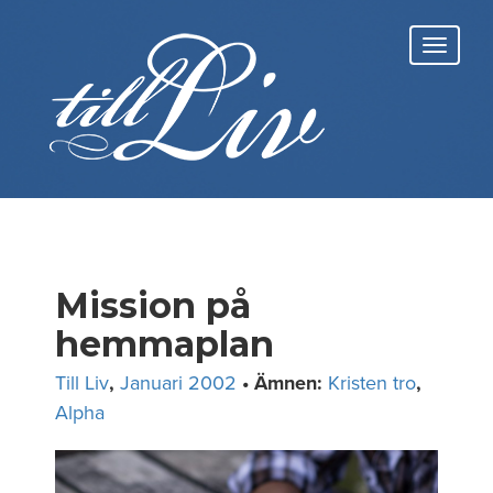
Skip
to
Toggl
content
navig
Mission på
hemmaplan
Till Liv
,
Januari 2002
• Ämnen:
Kristen tro
,
Alpha