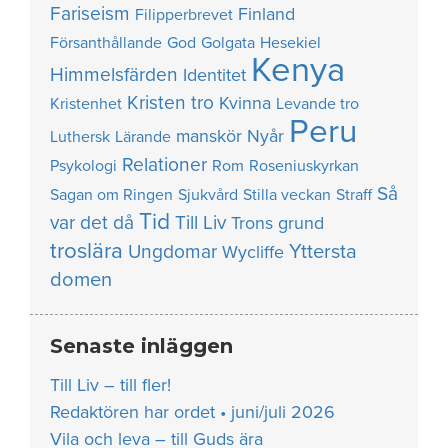
Fariseism
Finland
Filipperbrevet
Försanthållande
God
Golgata
Hesekiel
Kenya
Himmelsfärden
Identitet
Kristen tro
Kvinna
Kristenhet
Levande tro
Peru
manskör
Nyår
Luthersk
Lärande
Relationer
Psykologi
Rom
Roseniuskyrkan
Så
Sagan om Ringen
Sjukvård
Stilla veckan
Straff
Tid
var det då
Till Liv
Trons grund
troslära
Yttersta
Ungdomar
Wycliffe
domen
Senaste inläggen
Till Liv – till fler!
Redaktören har ordet • juni/juli 2026
Vila och leva – till Guds ära