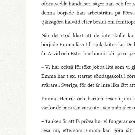
oförutsedda händelser, säger han och fortsä
denna började han arbetsträna på Försam
tjänstgöra halvtid efter beslut om femtiop
När det stod klart att de inte skulle k
började Emma läsa till sjuksköterska. De h
år. Arvid och Ester har hunnit bli sju respe
– Vi har också försökt jobba lite som vi g
Emma har t.ex. startat söndagsskola i förs
svårare i Sverige, för det är inte lika lät
Emma, Henrik och barnen reser i juni o
varför de bara ska vara ute i sex månader
– Tanken är att få pröva hur vi fungerar so
resa nu, eftersom Emma kan göra sitt