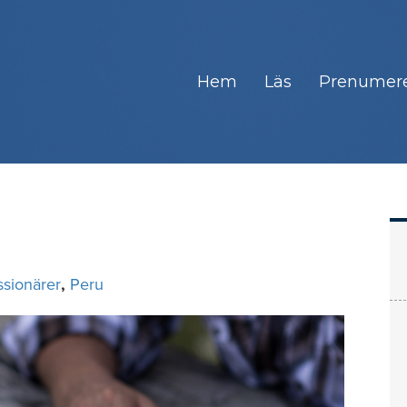
Hem
Läs
Prenumer
ssionärer
,
Peru