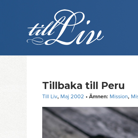
Skip
to
content
Tillbaka till Peru
Till Liv
,
Maj 2002
• Ämnen:
Mission
,
Mi