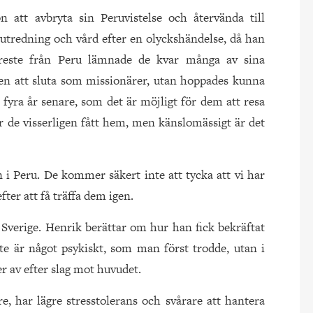
n att avbryta sin Peruvistelse och återvända till
tredning och vård efter en olyckshändelse, då han
 reste från Peru lämnade de kvar många av sina
anken att sluta som missionärer, utan hoppades kunna
 fyra år senare, som det är möjligt för dem att resa
 de visserligen fått hem, men känslomässigt är det
i Peru. De kommer säkert inte att tycka att vi har
fter att få träffa dem igen.
i Sverige. Henrik berättar om hur han fick bekräftat
e är något psykiskt, som man först trodde, utan i
 av efter slag mot huvudet.
are, har lägre stresstolerans och svårare att hantera