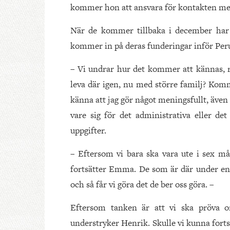
kommer hon att ansvara för kontakten med
När de kommer tillbaka i december har
kommer in på deras funderingar inför Peru
– Vi undrar hur det kommer att kännas, r
leva där igen, nu med större familj? Komme
känna att jag gör något meningsfullt, även 
vare sig för det administrativa eller d
uppgifter.
– Eftersom vi bara ska vara ute i sex mån
fortsätter Emma. De som är där under en 
och så får vi göra det de ber oss göra. –
Eftersom tanken är att vi ska pröva om
understryker Henrik. Skulle vi kunna fort