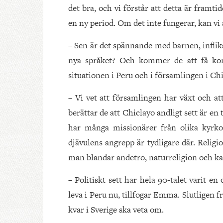
det bra, och vi förstår att detta är fram
en ny period. Om det inte fungerar, kan vi a
– Sen är det spännande med barnen, inflik
nya språket? Och kommer de att få ko
situationen i Peru och i församlingen i Chi
– Vi vet att församlingen har växt och at
berättar de att Chiclayo andligt sett är en 
har många missionärer från olika kyrko
djävulens angrepp är tydligare där. Religi
man blandar andetro, naturreligion och ka
– Politiskt sett har hela 90-talet varit e
leva i Peru nu, tillfogar Emma. Slutligen fr
kvar i Sverige ska veta om.