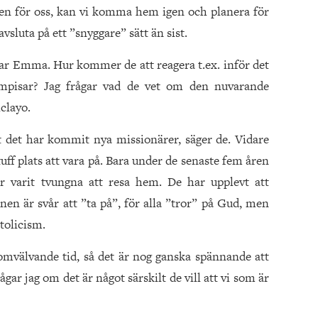
tiden för oss, kan vi komma hem igen och planera för
vsluta på ett ”snyggare” sätt än sist.
ar Emma. Hur kommer de att reagera t.ex. inför det
mpisar? Jag frågar vad de vet om den nuvarande
clayo.
t det har kommit nya missionärer, säger de. Vidare
tuff plats att vara på. Bara under de senaste fem åren
r varit tvungna att resa hem. De har upplevt att
onen är svår att ”ta på”, för alla ”tror” på Gud, men
tolicism.
n omvälvande tid, så det är nog ganska spännande att
ågar jag om det är något särskilt de vill att vi som är