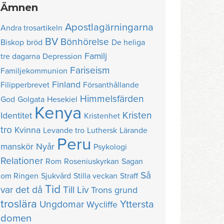
Ämnen
Apostlagärningarna
Andra trosartikeln
BV
Bönhörelse
Biskop
bröd
De heliga
Familj
tre dagarna
Depression
Fariseism
Familjekommunion
Finland
Filipperbrevet
Försanthållande
Himmelsfärden
God
Golgata
Hesekiel
Kenya
Kristen
Identitet
Kristenhet
tro
Kvinna
Levande tro
Luthersk
Lärande
Peru
manskör
Nyår
Psykologi
Relationer
Rom
Roseniuskyrkan
Sagan
Så
om Ringen
Sjukvård
Stilla veckan
Straff
Tid
var det då
Till Liv
Trons grund
troslära
Yttersta
Ungdomar
Wycliffe
domen