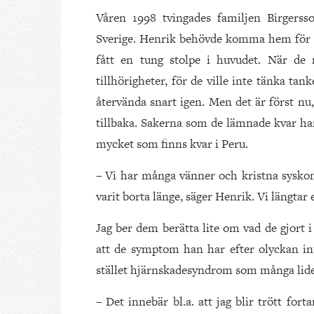
Våren 1998 tvingades familjen Birgersso
Sverige. Henrik behövde komma hem för u
fått en tung stolpe i huvudet. När de
tillhörigheter, för de ville inte tänka t
återvända snart igen. Men det är först nu,
tillbaka. Sakerna som de lämnade kvar har
mycket som finns kvar i Peru.
– Vi har många vänner och kristna syskon 
varit borta länge, säger Henrik. Vi längtar e
Jag ber dem berätta lite om vad de gjort 
att de symptom han har efter olyckan int
stället hjärnskadesyndrom som många lider
– Det innebär bl.a. att jag blir trött fort