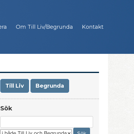
era
Om Till Liv/Begrunda
Kontakt
Till Liv
Begrunda
Sök
Search
for: