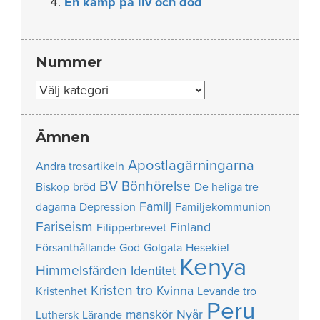
En kamp på liv och död
Nummer
Nummer
Ämnen
Apostlagärningarna
Andra trosartikeln
BV
Bönhörelse
Biskop
bröd
De heliga tre
Familj
dagarna
Depression
Familjekommunion
Fariseism
Finland
Filipperbrevet
Försanthållande
God
Golgata
Hesekiel
Kenya
Himmelsfärden
Identitet
Kristen tro
Kvinna
Kristenhet
Levande tro
Peru
manskör
Nyår
Luthersk
Lärande