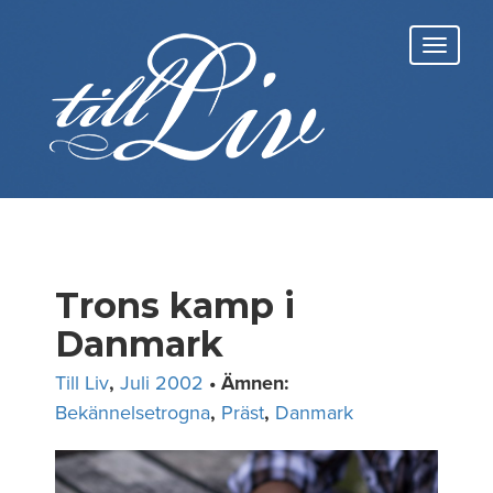
Skip
to
Toggl
content
navig
Trons kamp i
Danmark
Till Liv
,
Juli 2002
• Ämnen:
Bekännelsetrogna
,
Präst
,
Danmark