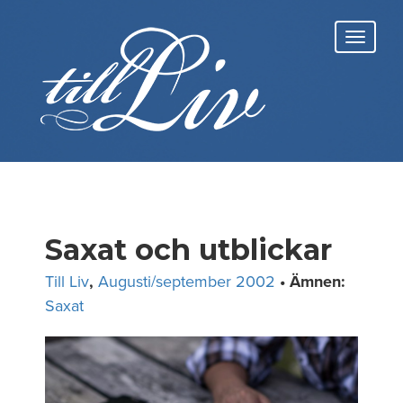
Skip
to
Toggl
content
navig
Saxat och utblickar
Till Liv
,
Augusti/september 2002
• Ämnen:
Saxat