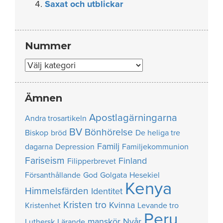
Saxat och utblickar
Nummer
Nummer
Ämnen
Apostlagärningarna
Andra trosartikeln
BV
Bönhörelse
Biskop
bröd
De heliga tre
Familj
dagarna
Depression
Familjekommunion
Fariseism
Finland
Filipperbrevet
Försanthållande
God
Golgata
Hesekiel
Kenya
Himmelsfärden
Identitet
Kristen tro
Kvinna
Kristenhet
Levande tro
Peru
manskör
Nyår
Luthersk
Lärande