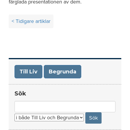
färglada presentationen av dem.
Inläggsnavigering
< Tidigare artiklar
Till Liv
Begrunda
Sök
Search
for: