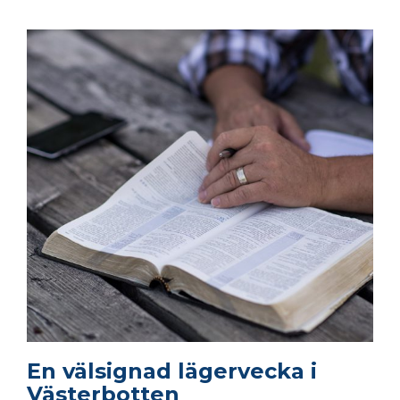
En välsignad lägervecka i
Västerbotten