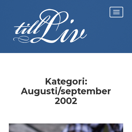
Skip
to
Toggl
content
navig
Kategori:
Augusti/september
2002