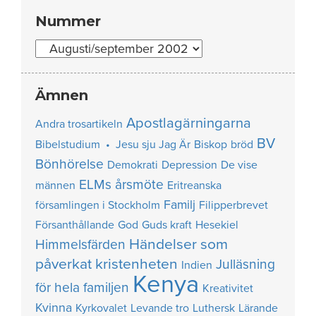
Nummer
Nummer
Ämnen
Apostlagärningarna
Andra trosartikeln
BV
Bibelstudium • Jesu sju Jag Är
Biskop
bröd
Bönhörelse
Demokrati
Depression
De vise
ELMs årsmöte
männen
Eritreanska
Familj
församlingen i Stockholm
Filipperbrevet
Försanthållande
God
Guds kraft
Hesekiel
Händelser som
Himmelsfärden
påverkat kristenheten
Julläsning
Indien
Kenya
för hela familjen
Kreativitet
Kvinna
Kyrkovalet
Levande tro
Luthersk
Lärande