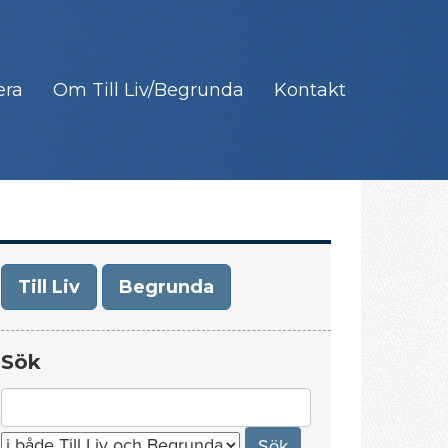
era
Om Till Liv/Begrunda
Kontakt
Till Liv
Begrunda
Sök
Search
for: