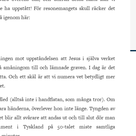
e ha uppstått! För resonemangets skull räcker det
gå igenom här:
ingen mot uppståndelsen att Jesus i själva verket
å småningom till och lämnade graven. I dag är det
a. Och ett skäl är att vi numera vet betydligt mer
et.
led (alltså inte i handflatan, som många tror). Om
ra händerna, överlever hon inte länge. Tyngden av
blir allt svårare att andas ut och till slut dör man
ment i Tyskland på 50-talet miste samtliga
 minuter.