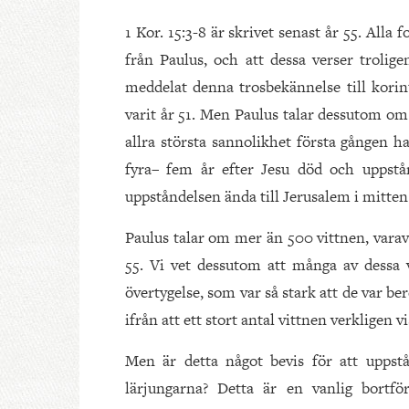
1 Kor. 15:3-8 är skrivet senast år 55. Alla 
från Paulus, och att dessa verser trolige
meddelat denna trosbekännelse till korin
varit år 51. Men Paulus talar dessutom om
allra största sannolikhet första gången h
fyra– fem år efter Jesu död och uppstå
uppståndelsen ända till Jerusalem i mitten 
Paulus talar om mer än 500 vittnen, varav d
55. Vi vet dessutom att många av dessa vi
övertygelse, som var så stark att de var bere
ifrån att ett stort antal vittnen verkligen 
Men är detta något bevis för att uppstå
lärjungarna? Detta är en vanlig bortfö