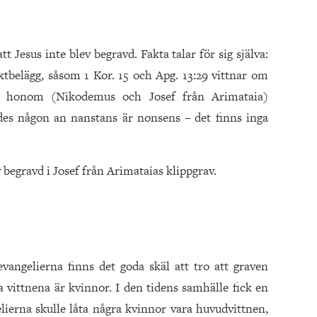
 Jesus inte blev begravd. Fakta talar för sig själva:
extbelägg, såsom 1 Kor. 15 och Apg. 13:29 vittnar om
 honom (Nikodemus och Josef från Arimataia)
vdes någon an nanstans är nonsens – det finns inga
v begravd i Josef från Arimataias klippgrav.
vangelierna finns det goda skäl att tro att graven
ta vittnena är kvinnor. I den tidens samhälle fick en
elierna skulle låta några kvinnor vara huvudvittnen,