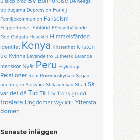
BV
Bönhörelse
Biskop
bröd
De heliga
Familj
tre dagarna
Depression
Fariseism
Familjekommunion
Finland
Filipperbrevet
Försanthållande
Himmelsfärden
God
Golgata
Hesekiel
Kenya
Kristen
Identitet
Kristenhet
tro
Kvinna
Levande tro
Luthersk
Lärande
Peru
manskör
Nyår
Psykologi
Relationer
Rom
Roseniuskyrkan
Sagan
Så
om Ringen
Sjukvård
Stilla veckan
Straff
Tid
var det då
Till Liv
Trons grund
troslära
Yttersta
Ungdomar
Wycliffe
domen
Senaste inläggen