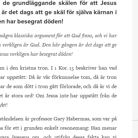
å de grundläggande skälen för att Jesus
r det dags att ge skäl för själva kärnan i
gen har besegrat döden!
 några klassiska argument för att Gud finns, och vi har
us verkligen är Gud. Den här gången är det dags att ge
 Jesus verkligen har besegrat döden!
m i den kristna tron. I 1 Kor. 15 beskriver han vad
r uppstått: Då är vår förkunnelse tom, då är tron
ar de som dött i tron gått förlorade, och då är vi de
 är stora ord! Om Jesus inte har uppstått från de
ykt!
pståndelsen är professor Gary Habermas, som var på
as för ett i grunden enkelt resonemang: Han menar
 vara överens om, och utifrån dessa fakta kan vi