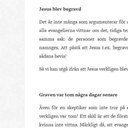
Jesus blev begravd
Det är inte många som argumenterar för att
alla evangelierna vittnar om det, tidiga t
samma sak: de personer som begravde
namnges. Att påstå att Jesus t.ex. begra
sådana bevis!
Så vi kan utgå ifrån att Jesus verkligen ble
Graven var tom några dagar senare
Även för en skeptiker som inte tror på e
verkligen var tom! Ett skäl är att de förs
kvinna inte vittna. Märkligt då, att evang