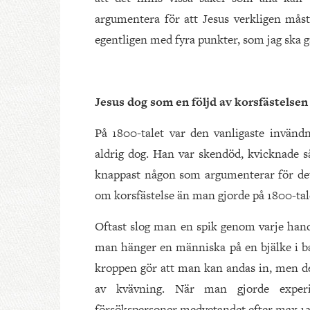
argumentera för att Jesus verkligen måst
egentligen med fyra punkter, som jag ska 
Jesus dog som en följd av korsfästelsen
På 1800-talet var den vanligaste invändn
aldrig dog. Han var skendöd, kvicknade s
knappast någon som argumenterar för dett
om korsfästelse än man gjorde på 1800-tal
Oftast slog man en spik genom varje hand
man hänger en människa på en bjälke i ba
kroppen gör att man kan andas in, men det 
av kvävning. När man gjorde experi
försökspersoner medvetandet efter max 12