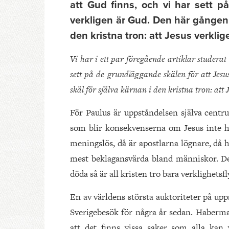
att Gud finns, och vi har sett p
verkligen är Gud. Den här gången ä
den kristna tron: att Jesus verkli
Vi har i ett par föregående artiklar studerat
sett på de grundläggande skälen för att Jes
skäl för själva kärnan i den kristna tron: att
För Paulus är uppståndelsen själva centru
som blir konsekvenserna om Jesus inte ha
meningslös, då är apostlarna lögnare, då h
mest beklagansvärda bland människor. Det
döda så är all kristen tro bara verklighetsfl
En av världens största auktoriteter på up
Sverigebesök för några år sedan. Haberm
att det finns vissa saker som alla kan