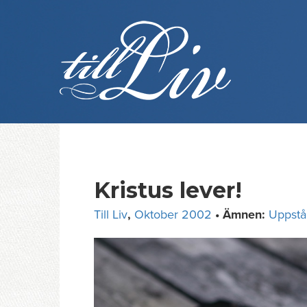
Skip
to
content
Kristus lever!
Till Liv
,
Oktober 2002
• Ämnen:
Uppstå