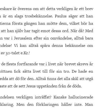
forskare är överens om att detta verkligen är ett brev
n är en slags trosbekännelse. Paulus säger att han
tierna första gången han mötte dem, vilket bör ha
 att han själv har tagit emot dessa ord. När då? Med
an var i Jerusalem efter sin omvändelse, alltså bara
ndelse! Vi kan alltså spåra denna bekännelse om
av 30-talet e.Kr.!
e flesta fortfarande var i livet när brevet skrevs år
ttnen fick sätta livet till för sin tro. De hade en
dda att dö för den. Alltså finns det alla skäl att utgå
visste att de sett Jesus uppstånden från de döda.
ndelsen verkligen inträffat? Kanske hallucinerade
rklaring. Men den förklaringen håller inte. Man