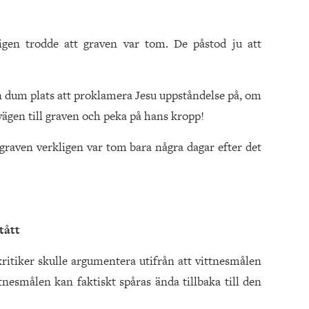
igen trodde att graven var tom. De påstod ju att
en dum plats att proklamera Jesu uppståndelse på, om
vägen till graven och peka på hans kropp!
tt graven verkligen var tom bara några dagar efter det
tått
ritiker skulle argumentera utifrån att vittnesmålen
ttnesmålen kan faktiskt spåras ända tillbaka till den