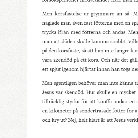
Men korsfästelse är grymmare än så. Man
naglade man även fast fötterna med en spi
trycka ifrån med fötterna och andas. Men 
man att döden skulle komma snabbt. Vill
på den korsfäste, så att han inte längre ku
vara skendöd på ett kors. Och när det gäl
ett spjut igenom hjärtat innan han togs ner
Men egentligen behöver man inte känna till 
Jesus var skendöd. Hur skulle en mycket s
tillräcklig styrka för att knuffa undan e
en kilometer på söndertrasade fötter för at
och kry ut? Nej, helt klart är att Jesus verk