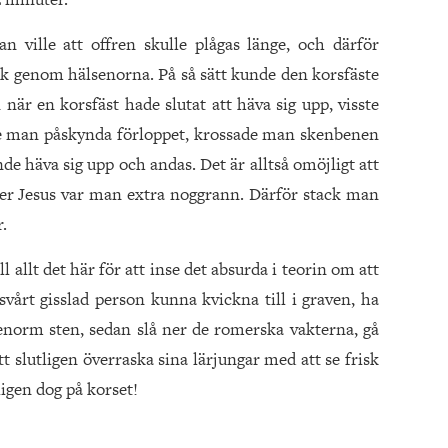
 ville att offren skulle plågas länge, och därför
k genom hälsenorna. På så sätt kunde den korsfäste
när en korsfäst hade slutat att häva sig upp, visste
e man påskynda förloppet, krossade man skenbenen
nde häva sig upp och andas. Det är alltså omöjligt att
ler Jesus var man extra noggrann. Därför stack man
.
allt det här för att inse det absurda i teorin om att
vårt gisslad person kunna kvickna till i graven, ha
n enorm sten, sedan slå ner de romerska vakterna, gå
t slutligen överraska sina lärjungar med att se frisk
ligen dog på korset!